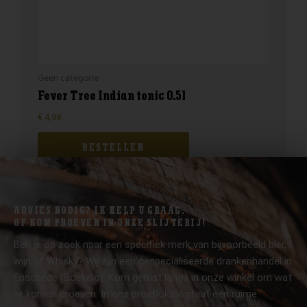
Geen categorie
Fever Tree Indian tonic 0.5l
€
4,99
BESTELLEN
ADVIES NODIG? IK HELP U GRAAG.
OF KOM PROEVEN IN ONZE SLIJTERIJ!
Ben je op zoek naar een specifiek merk van bijvoorbeeld bier,
wijn of Whisky? Wij zijn een gespecialiseerde drankenhandel in
Enschede (Boekelo). Kom gerust langs in onze winkel om wat
te komen proeven. In ons proeflokaal staat een ruime