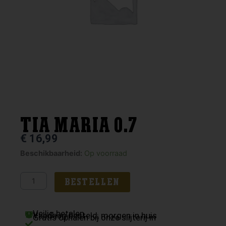
TIA MARIA 0.7
€
16,99
TIA
Beschikbaarheid:
Op voorraad
MARIA
0.7
BESTELLEN
aantal
Veilig betalen
Vandaag besteld, morgen in huis
Gratis ophalen bij onze slijterij in