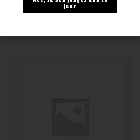
Nee, ik ben jonger dan 18
Enate 234 Chardonnay Magnum
jaar
€
29,99
BESTELLEN