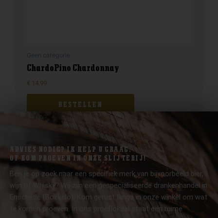
Geen categorie
ChardoPino Chardonnay
€
14,99
BESTELLEN
ADVIES NODIG? IK HELP U GRAAG.
OF KOM PROEVEN IN ONZE SLIJTERIJ!
Ben je op zoek naar een specifiek merk van bijvoorbeeld bier,
wijn of Whisky? Wij zijn een gespecialiseerde drankenhandel in
Enschede (Boekelo). Kom gerust langs in onze winkel om wat
te komen proeven. In ons proeflokaal staat een ruime