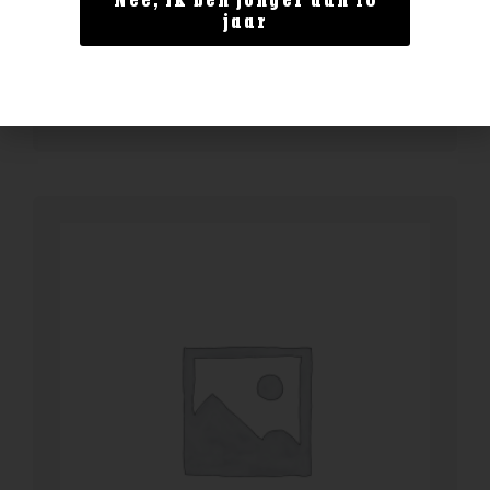
Nee, ik ben jonger dan 18
Fever Tree Indian tonic 0.5l
jaar
€
4,99
BESTELLEN