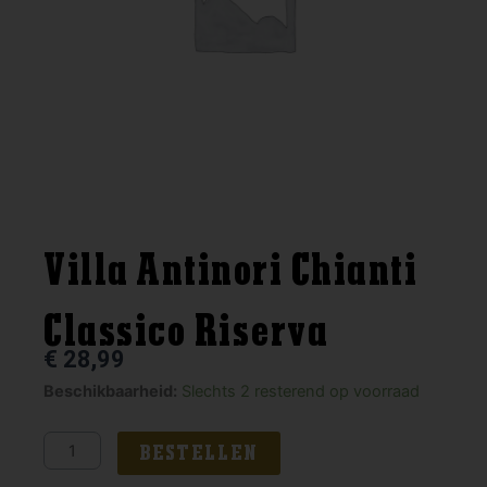
Villa Antinori Chianti
Classico Riserva
€
28,99
Villa
Beschikbaarheid:
Slechts 2 resterend op voorraad
Antinori
Chianti
BESTELLEN
Classico