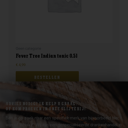
Geen categorie
Fever Tree Indian tonic 0.5l
€
4,99
BESTELLEN
ADVIES NODIG? IK HELP U GRAAG.
OF KOM PROEVEN IN ONZE SLIJTERIJ!
Ben je op zoek naar een specifiek merk van bijvoorbeeld bier,
wijn of Whisky? Wij zijn een gespecialiseerde drankenhandel in