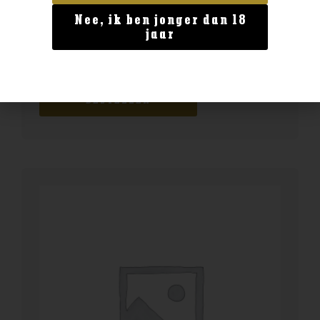
Nee, ik ben jonger dan 18
Geen categorie
jaar
Enate 234 Chardonnay Magnum
€
29,99
BESTELLEN