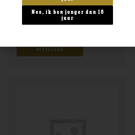
Nee, ik ben jonger dan 18
jaar
Geen categorie
Duc de Berticot
€
11,99
BESTELLEN