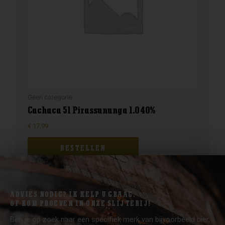
Geen categorie
Cachaca 51 Pirassununga 1.0 40%
€
17,99
BESTELLEN
ADVIES NODIG? IK HELP U GRAAG.
OF KOM PROEVEN IN ONZE SLIJTERIJ!
Ben je op zoek naar een specifiek merk van bijvoorbeeld bier,