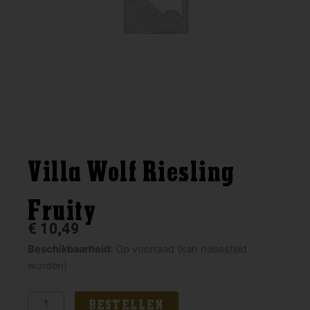
Villa Wolf Riesling
Fruity
€
10,49
Villa
Beschikbaarheid:
Op voorraad (kan nabesteld
Wolf
worden)
Riesling
Fruity
BESTELLEN