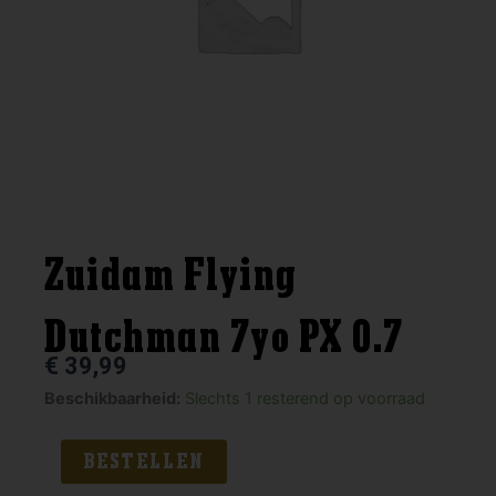
Zuidam Flying
Dutchman 7yo PX 0.7
€
39,99
Zuidam
Beschikbaarheid:
Slechts 1 resterend op voorraad
Flying
Dutchman
BESTELLEN
7yo