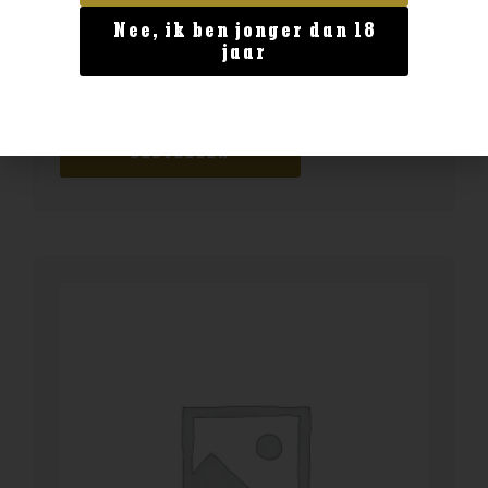
Nee, ik ben jonger dan 18
Geen categorie
jaar
Enate Rosado
€
12,99
BESTELLEN