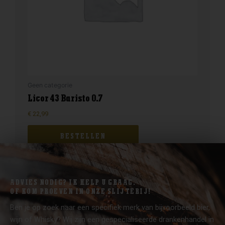
Geen categorie
Licor 43 Baristo 0.7
€
22,99
BESTELLEN
ADVIES NODIG? IK HELP U GRAAG.
OF KOM PROEVEN IN ONZE SLIJTERIJ!
Ben je op zoek naar een specifiek merk van bijvoorbeeld bier,
wijn of Whisky? Wij zijn een gespecialiseerde drankenhandel in