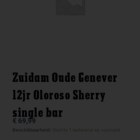
Zuidam Oude Genever
12jr Oloroso Sherry
single bar
€
69,99
Zuidam
Beschikbaarheid:
Slechts 1 resterend op voorraad
Oude