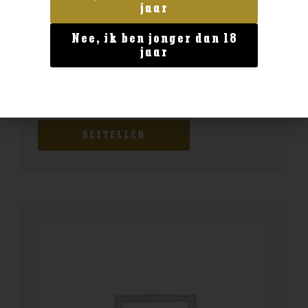
jaar
Nee, ik ben jonger dan 18
jaar
Geen categorie
Licor 43 Baristo 0.7
€
22,99
BESTELLEN