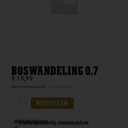
BOSWANDELING 0.7
€
15,99
BOSWANDELING
Beschikbaarheid:
Op voorraad
0.7
aantal
BESTELLEN
Veilig betalen
Vandaag besteld, morgen in huis
Gratis ophalen bij onze slijterij in