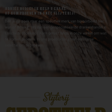
ADVIES NODIG? IK HELP U GRAAG.
OF KOM PROEVEN IN ONZE SLIJTERIJ!
Ben je op zoek naar een specifiek merk van bijvoorbeeld bier,
wijn of Whisky? Wij zijn een gespecialiseerde drankenhandel in
Enschede (Boekelo). Kom gerust langs in onze winkel om wat
te komen proeven. In ons proeflokaal staat een ruime
selectie om te proeven.