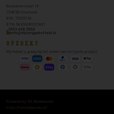
Beckumerstraat 19
7548 BD Enschede
KVK: 72929138
BTW: NL859289321B01
053 428 3855
info@slijterijgebotteld.nl
OPZOEK?
Wij helpen u graag bij het vinden van het juiste product.
Powered by: RS Mediaworks
https://rsmediaworks.nl/