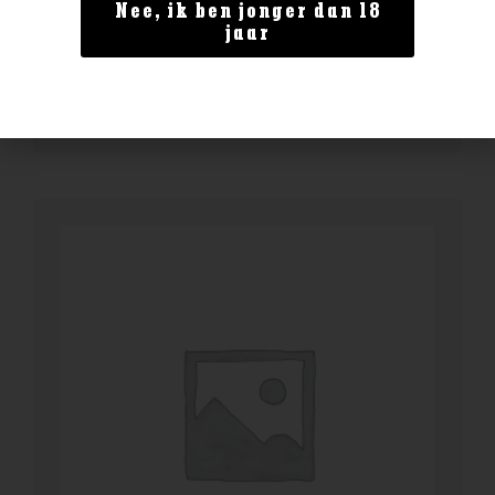
Moonshiners Gin
Nee, ik ben jonger dan 18
jaar
€
29,99
BESTELLEN