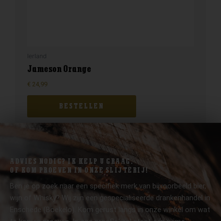
Ierland
Jameson Orange
€
24,99
BESTELLEN
ADVIES NODIG? IK HELP U GRAAG.
OF KOM PROEVEN IN ONZE SLIJTERIJ!
Ben je op zoek naar een specifiek merk van bijvoorbeeld bier,
wijn of Whisky? Wij zijn een gespecialiseerde drankenhandel in
Enschede (Boekelo). Kom gerust langs in onze winkel om wat