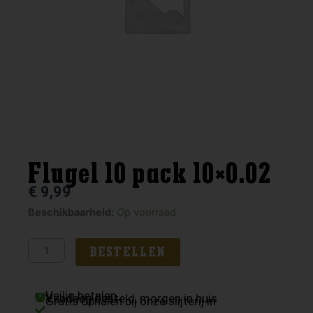
Flugel 10 pack 10×0.02
€
9,99
Flugel
Beschikbaarheid:
Op voorraad
10
pack
BESTELLEN
10x0.02
aantal
Veilig betalen
Vandaag besteld, morgen in huis
Gratis ophalen bij onze slijterij in