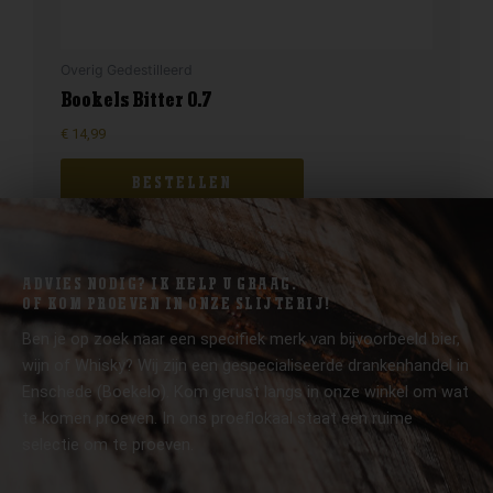
Overig Gedestilleerd
Bookels Bitter 0.7
€
14,99
BESTELLEN
ADVIES NODIG? IK HELP U GRAAG.
OF KOM PROEVEN IN ONZE SLIJTERIJ!
Ben je op zoek naar een specifiek merk van bijvoorbeeld bier,
wijn of Whisky? Wij zijn een gespecialiseerde drankenhandel in
Enschede (Boekelo). Kom gerust langs in onze winkel om wat
te komen proeven. In ons proeflokaal staat een ruime
selectie om te proeven.