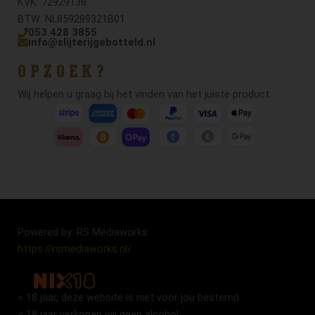
KVK: 72929138
BTW: NL859289321B01
053 428 3855
info@slijterijgebotteld.nl
OPZOEK?
Wij helpen u graag bij het vinden van het juiste product.
Powered by: RS Mediaworks
https://rsmediaworks.nl/
< 18 jaar, deze website is niet voor jou bestemd
< 18 jaar verkopen wij geen alcohol