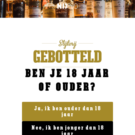
BEN JE 18 JAAR
OF OUDER?
Ja, ik ben ouder dan 18
jaar
Overig Gedestilleerd
Fisk Liquorice
Nee, ik ben jonger dan 18
€
21,99
jaar