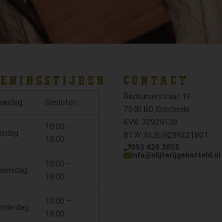
ENINGSTIJDEN
CONTACT
Beckumerstraat 19
andag
Gesloten
7548 BD Enschede
KVK: 72929138
10:00 –
nsdag
BTW: NL859289321B01
18:00
053 428 3855
info@slijterijgebotteld.nl
10:00 –
ensdag
18:00
10:00 –
nderdag
18:00