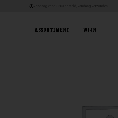
Ga
Vandaag voor 12:00 besteld, vandaag verzonden
naar
de
inhoud
ASSORTIMENT
WIJN