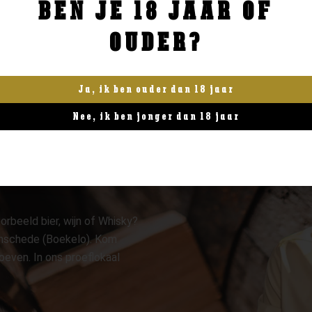
BEN JE 18 JAAR OF
BESTELLEN
BESTELLEN
OUDER?
Ja, ik ben ouder dan 18 jaar
Nee, ik ben jonger dan 18 jaar
orbeeld bier, wijn of Whisky?
 Enschede (Boekelo). Kom
oeven. In ons proeflokaal