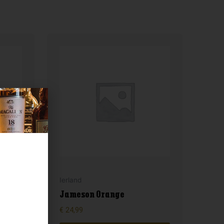
Ierland
Jameson Orange
€
24,99