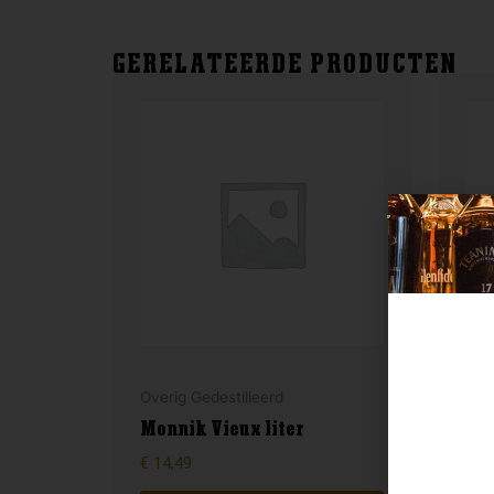
GERELATEERDE PRODUCTEN
Arm
Overig Gedestilleerd
Cal
Monnik Vieux liter
fin
€
14,49
€
22