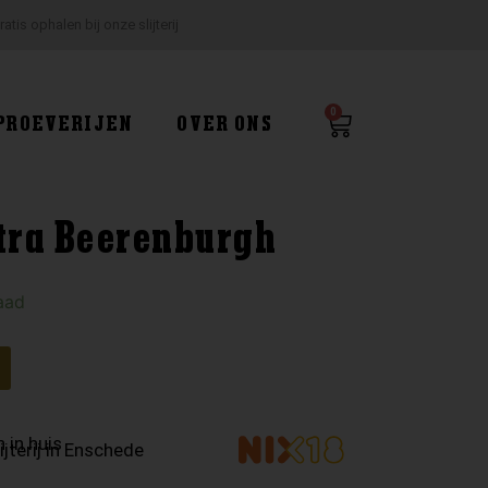
ratis ophalen bij onze slijterij
0
Winkelwagen
PROEVERIJEN
OVER ONS
tra Beerenburgh
aad
 in huis
ijterij in Enschede