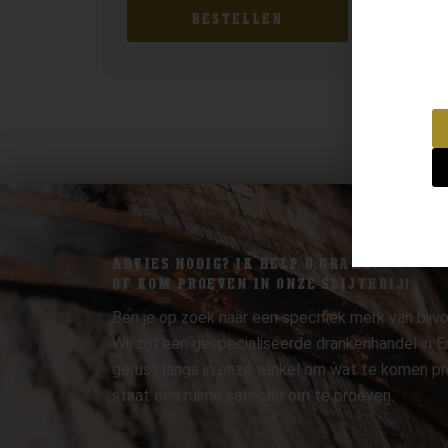
BESTELLEN
ADVIES NODIG? IK HELP U GRAAG.
OF KOM PROEVEN IN ONZE SLIJTERIJ!
Ben je op zoek naar een specifiek merk van bijvo
Wij zijn een gespecialiseerde drankenhandel in
gerust langs in onze winkel om wat te komen pr
staat een ruime selectie om te proeven.