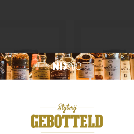
agnac
Gin
vados Chateau du Breuil
e 0.7 40%
Tanqueray london dry
,49
€
20,99