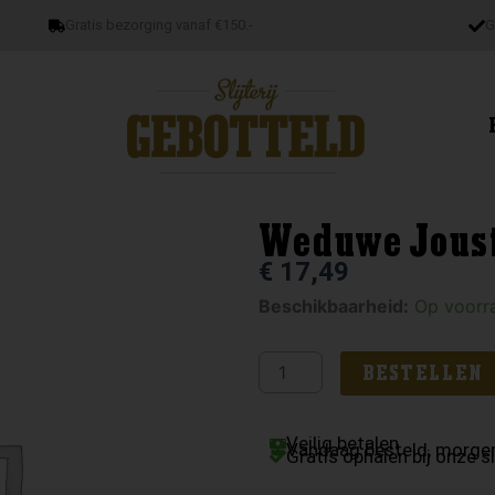
Gratis bezorging vanaf €150.-
G
Weduwe Jous
€
17,49
Weduwe
Beschikbaarheid:
Op voorr
Joustra
Beerenburgh
BESTELLEN
aantal
Veilig betalen
Vandaag besteld, morgen
Gratis ophalen bij onze sl