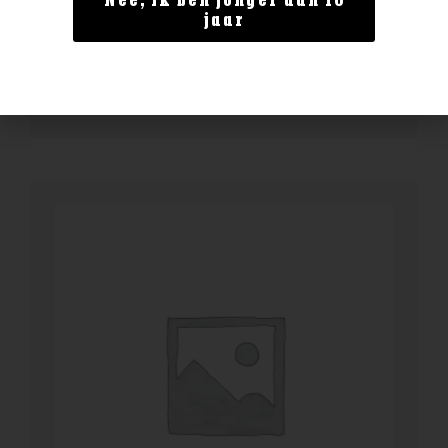
Nee, ik ben jonger dan 18
Scapegrace Anthem
jaar
€
46,99
BESTELLEN