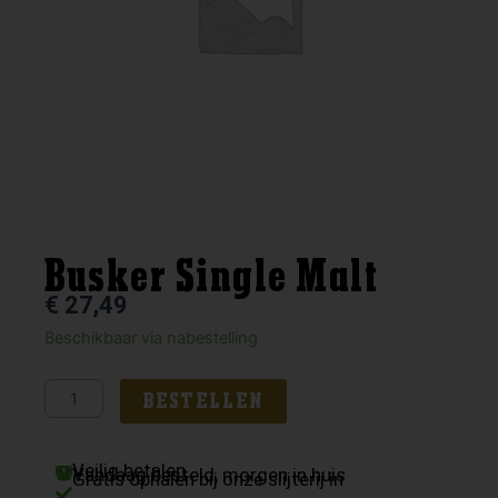
Busker Single Malt
€
27,49
Busker
Beschikbaar via nabestelling
Single
Malt
BESTELLEN
aantal
Veilig betalen
Vandaag besteld, morgen in huis
Gratis ophalen bij onze slijterij in