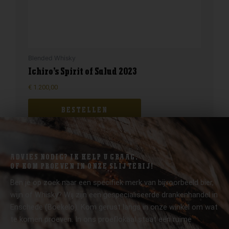
Blended Whisky
Ichiro’s Spirit of Salud 2023
€
1.200,00
BESTELLEN
ADVIES NODIG? IK HELP U GRAAG.
OF KOM PROEVEN IN ONZE SLIJTERIJ!
Ben je op zoek naar een specifiek merk van bijvoorbeeld bier,
wijn of Whisky? Wij zijn een gespecialiseerde drankenhandel in
Enschede (Boekelo). Kom gerust langs in onze winkel om wat
te komen proeven. In ons proeflokaal staat een ruime