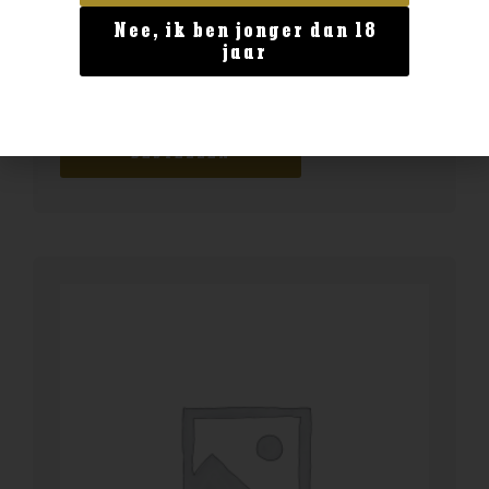
Nee, ik ben jonger dan 18
Land van herkomst
jaar
Fettercairn 12 year
€
44,99
BESTELLEN