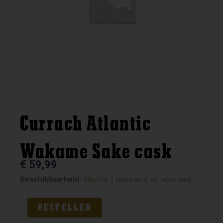
Currach Atlantic
Wakame Sake cask
€
59,99
Currach
Beschikbaarheid:
Slechts 1 resterend op voorraad
Atlantic
Wakame
BESTELLEN
Sake