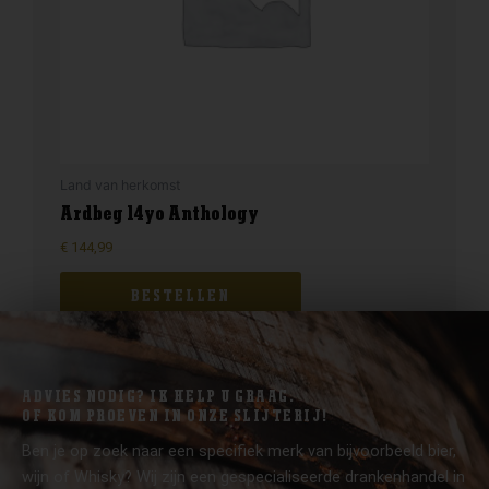
Land van herkomst
Ardbeg 14yo Anthology
€
144,99
BESTELLEN
ADVIES NODIG? IK HELP U GRAAG.
OF KOM PROEVEN IN ONZE SLIJTERIJ!
Ben je op zoek naar een specifiek merk van bijvoorbeeld bier,
wijn of Whisky? Wij zijn een gespecialiseerde drankenhandel in