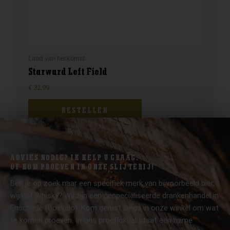
Land van herkomst
Starward Left Field
€
32,99
BESTELLEN
ADVIES NODIG? IK HELP U GRAAG.
OF KOM PROEVEN IN ONZE SLIJTERIJ!
Ben je op zoek naar een specifiek merk van bijvoorbeeld bier,
wijn of Whisky? Wij zijn een gespecialiseerde drankenhandel in
Enschede (Boekelo). Kom gerust langs in onze winkel om wat
te komen proeven. In ons proeflokaal staat een ruime