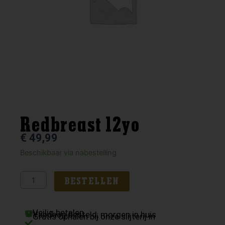
Redbreast 12yo
€
49,99
Redbreast
Beschikbaar via nabestelling
12yo
aantal
BESTELLEN
Veilig betalen
Vandaag besteld, morgen in huis
Gratis ophalen bij onze slijterij in