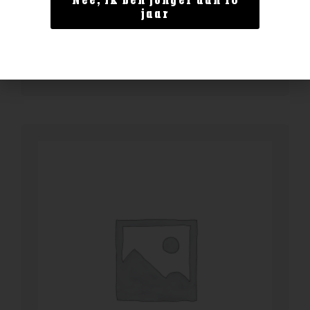
Nee, ik ben jonger dan 18
Ardbeg 14yo Anthology
jaar
€
144,99
BESTELLEN