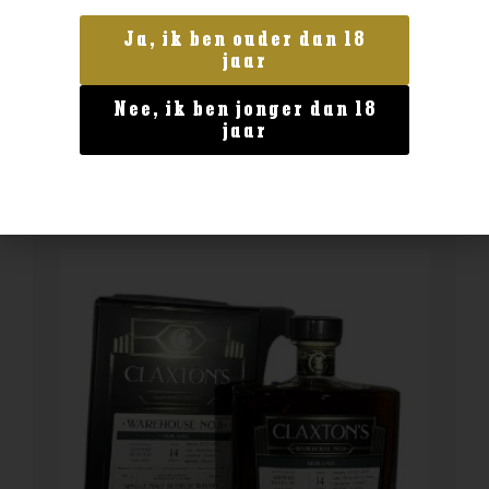
Land van herkomst
The Glenlivet Founder’s Reserve
Ja, ik ben ouder dan 18
jaar
€
34,99
Nee, ik ben jonger dan 18
BESTELLEN
jaar