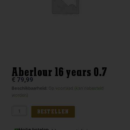
Aberlour 16 years 0.7
€
79,99
Aberlour
Beschikbaarheid:
Op voorraad (kan nabesteld
16
worden)
years
0.7
BESTELLEN
aantal
Veilig betalen