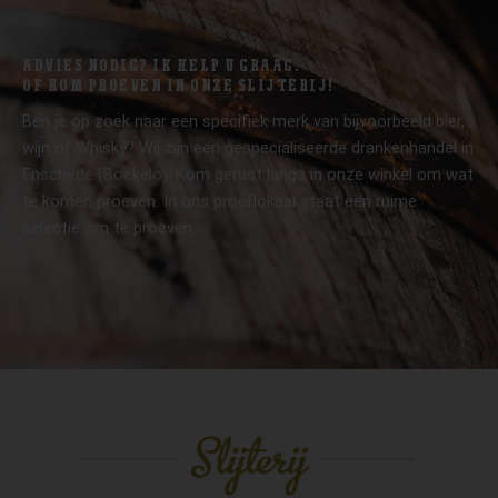
ADVIES NODIG? IK HELP U GRAAG.
OF KOM PROEVEN IN ONZE SLIJTERIJ!
Ben je op zoek naar een specifiek merk van bijvoorbeeld bier,
wijn of Whisky? Wij zijn een gespecialiseerde drankenhandel in
Enschede (Boekelo). Kom gerust langs in onze winkel om wat
te komen proeven. In ons proeflokaal staat een ruime
selectie om te proeven.