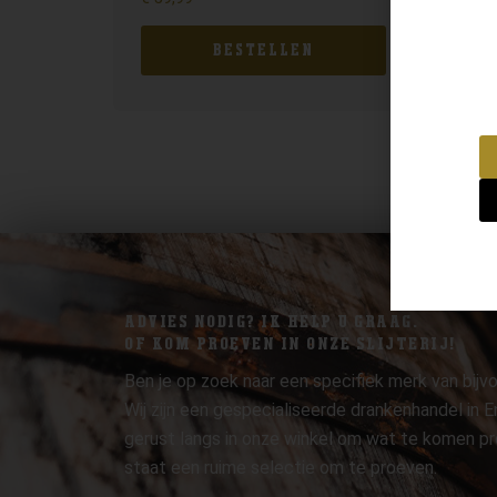
BESTELLEN
ADVIES NODIG? IK HELP U GRAAG.
OF KOM PROEVEN IN ONZE SLIJTERIJ!
Ben je op zoek naar een specifiek merk van bijvo
Wij zijn een gespecialiseerde drankenhandel in
gerust langs in onze winkel om wat te komen pr
staat een ruime selectie om te proeven.