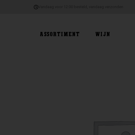
Ga
Vandaag voor 12:00 besteld, vandaag verzonden
naar
de
inhoud
ASSORTIMENT
WIJN