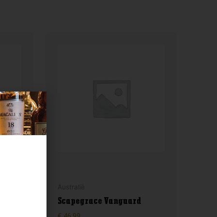
ery
Australië
Scapegrace Vanguard
€
46,99