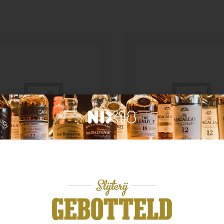
Land van herkomst
Myrray McDavid Myst
d van herkomst
Malt Mull’s Finest 9yo
enmorangie Spios
Moscatel
,99
€
79,99