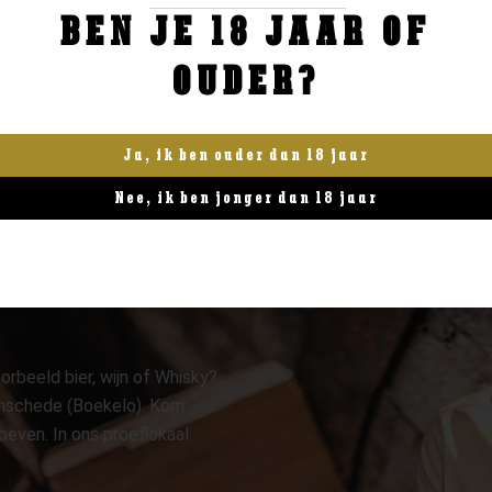
BEN JE 18 JAAR OF
BESTELLEN
BESTELLEN
OUDER?
Ja, ik ben ouder dan 18 jaar
Nee, ik ben jonger dan 18 jaar
orbeeld bier, wijn of Whisky?
 Enschede (Boekelo). Kom
oeven. In ons proeflokaal