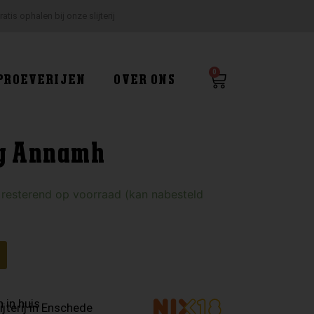
ratis ophalen bij onze slijterij
0
Winkelwagen
PROEVERIJEN
OVER ONS
sg Annamh
 resterend op voorraad (kan nabesteld
 in huis
ijterij in Enschede