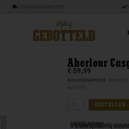
Gratis bezorging vanaf €150.-
G
Aberlour Ca
€
59,99
Aberlour
Beschikbaarheid:
Slechts 2
Casg
worden)
Annamh
aantal
BESTELLEN
Veilig betalen
Vandaag besteld, morgen
Gratis ophalen bij onze sl