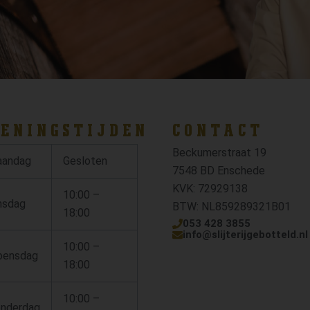
ENINGSTIJDEN
CONTACT
Beckumerstraat 19
andag
Gesloten
7548 BD Enschede
KVK: 72929138
10:00 –
nsdag
BTW: NL859289321B01
18:00
053 428 3855
info@slijterijgebotteld.nl
10:00 –
ensdag
18:00
10:00 –
nderdag