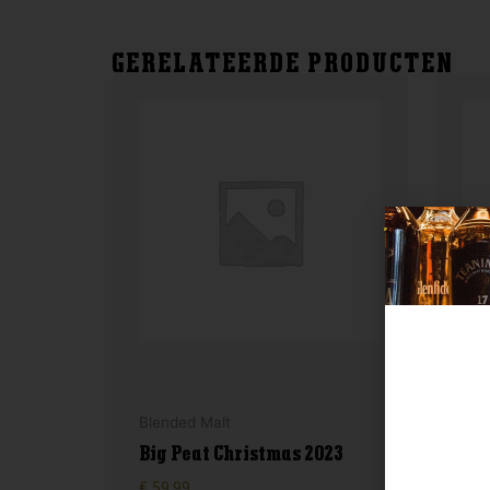
GERELATEERDE PRODUCTEN
Blended Malt
Lan
Big Peat Christmas 2023
Gl
€
59,99
€
97