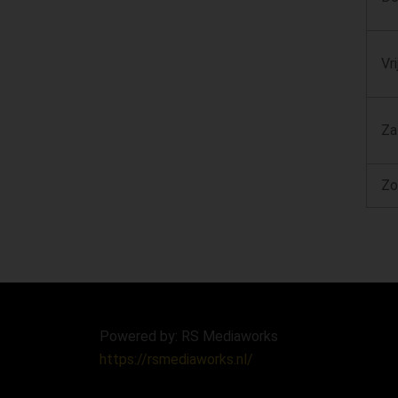
Vr
Za
Zo
Powered by: RS Mediaworks
https://rsmediaworks.nl/