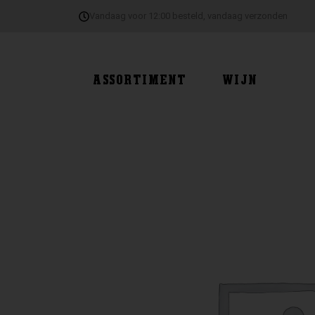
Ga
Vandaag voor 12:00 besteld, vandaag verzonden
naar
de
inhoud
ASSORTIMENT
WIJN