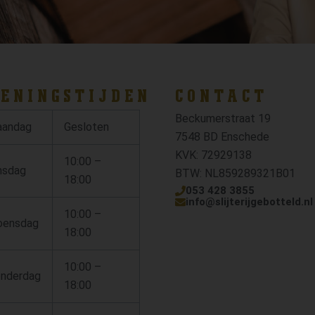
ENINGSTIJDEN
CONTACT
Beckumerstraat 19
andag
Gesloten
7548 BD Enschede
KVK: 72929138
10:00 –
nsdag
BTW: NL859289321B01
18:00
053 428 3855
info@slijterijgebotteld.nl
10:00 –
ensdag
18:00
10:00 –
nderdag
18:00