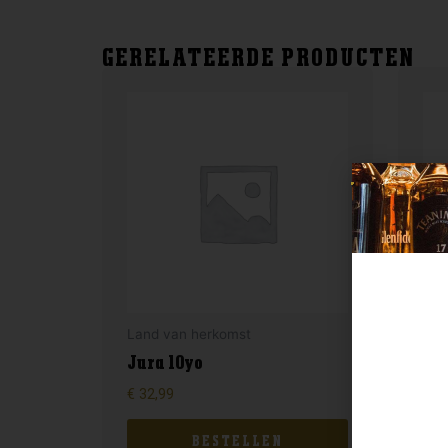
GERELATEERDE PRODUCTEN
Land van herkomst
Lan
Jura 10yo
Fet
€
32,99
€
44
BESTELLEN