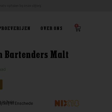
ratis ophalen bij onze slijterij
0
Winkelwagen
PROEVERIJEN
OVER ONS
 Bartenders Malt
aad
 in huis
ijterij in Enschede