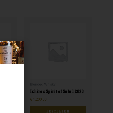
Blended Whisky
Ichiro’s Spirit of Salud 2023
€
1.200,00
BESTELLEN