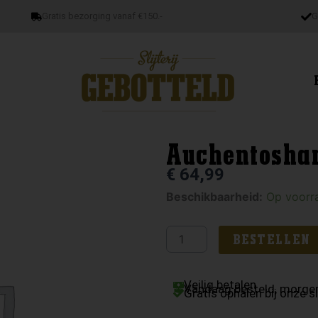
Gratis bezorging vanaf €150.-
G
Auchentoshan
€
64,99
Auchentoshan
Beschikbaarheid:
Op voorr
Bartenders
Malt
BESTELLEN
aantal
Veilig betalen
Vandaag besteld, morgen
Gratis ophalen bij onze sl