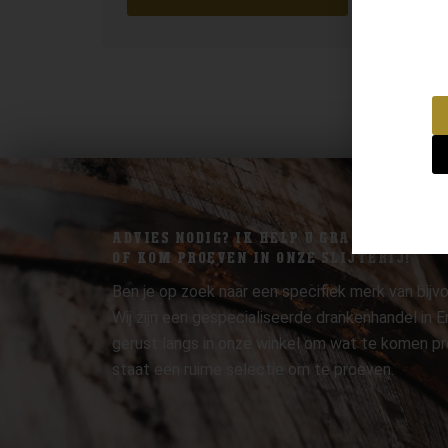
ADVIES NODIG? IK HELP U GRAAG.
OF KOM PROEVEN IN ONZE SLIJTERIJ!
Ben je op zoek naar een specifiek merk van bijvo
Wij zijn een gespecialiseerde drankenhandel in
gerust langs in onze winkel om wat te komen pr
staat een ruime selectie om te proeven.