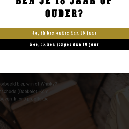
BEN JE 18 JAAR OF
OUDER?
Ja, ik ben ouder dan 18 jaar
Nee, ik ben jonger dan 18 jaar
orbeeld bier, wijn of Whisky?
 Enschede (Boekelo). Kom
oeven. In ons proeflokaal