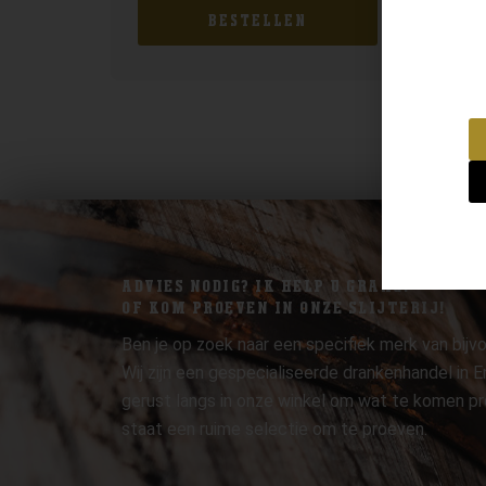
BESTELLEN
ADVIES NODIG? IK HELP U GRAAG.
OF KOM PROEVEN IN ONZE SLIJTERIJ!
Ben je op zoek naar een specifiek merk van bijvo
Wij zijn een gespecialiseerde drankenhandel in
gerust langs in onze winkel om wat te komen pr
staat een ruime selectie om te proeven.