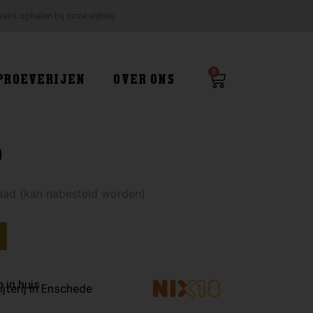
ratis ophalen bij onze slijterij
0
Winkelwagen
PROEVERIJEN
OVER ONS
o
aad (kan nabesteld worden)
 in huis
ijterij in Enschede