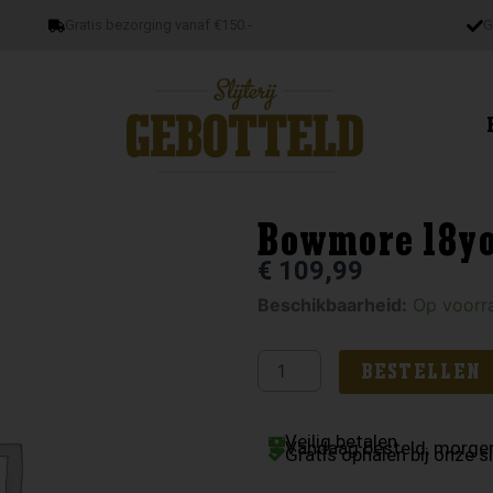
Gratis bezorging vanaf €150.-
G
Bowmore 18y
€
109,99
Bowmore
Beschikbaarheid:
Op voorr
18yo
aantal
BESTELLEN
Veilig betalen
Vandaag besteld, morgen
Gratis ophalen bij onze sl