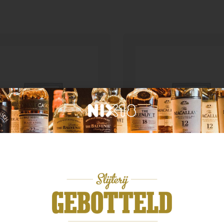
d van herkomst
Australië
dbeg 14yo Anthology
Scapegrace Anthem
4,99
€
46,99