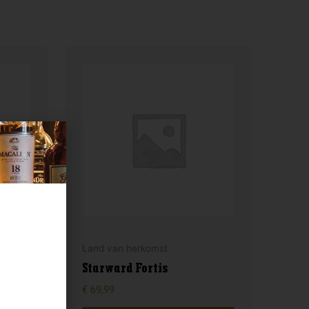
Land van herkomst
Starward Fortis
€
69,99