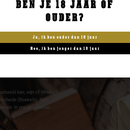
BEN JE 18 JAAR OF
BESTELLEN
BESTELLEN
OUDER?
Ja, ik ben ouder dan 18 jaar
Nee, ik ben jonger dan 18 jaar
orbeeld bier, wijn of Whisky?
 Enschede (Boekelo). Kom
oeven. In ons proeflokaal