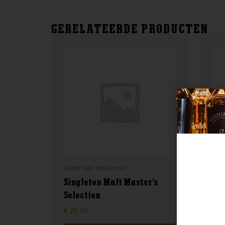
GERELATEERDE PRODUCTEN
Land van herkomst
Lan
Singleton Malt Master’s
Selection
Ar
€
29,99
€
14