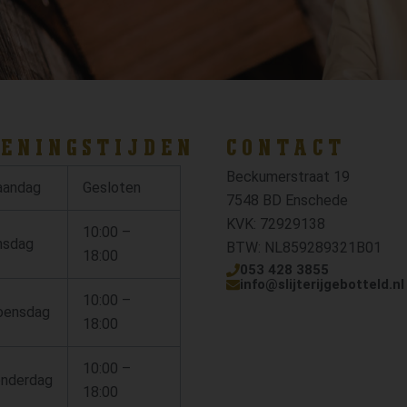
ENINGSTIJDEN
CONTACT
Beckumerstraat 19
andag
Gesloten
7548 BD Enschede
KVK: 72929138
10:00 –
nsdag
BTW: NL859289321B01
18:00
053 428 3855
info@slijterijgebotteld.nl
10:00 –
ensdag
18:00
10:00 –
nderdag
18:00