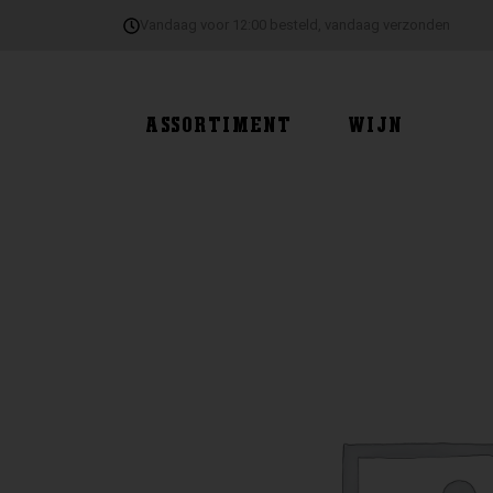
Ga
Vandaag voor 12:00 besteld, vandaag verzonden
naar
de
inhoud
ASSORTIMENT
WIJN