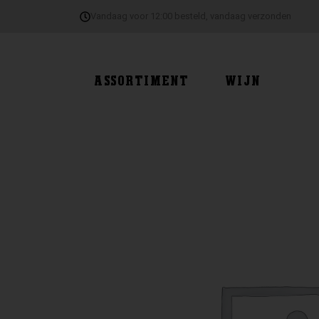
Ga
Vandaag voor 12:00 besteld, vandaag verzonden
naar
de
inhoud
ASSORTIMENT
WIJN