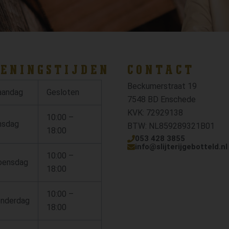
ENINGSTIJDEN
CONTACT
Beckumerstraat 19
andag
Gesloten
7548 BD Enschede
KVK: 72929138
10:00 –
nsdag
BTW: NL859289321B01
18:00
053 428 3855
info@slijterijgebotteld.nl
10:00 –
ensdag
18:00
10:00 –
nderdag
18:00