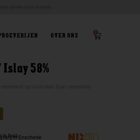
ratis ophalen bij onze slijterij
0
Winkelwagen
PROEVERIJEN
OVER ONS
 Islay 58%
 resterend op voorraad (kan nabesteld
 in huis
ijterij in Enschede