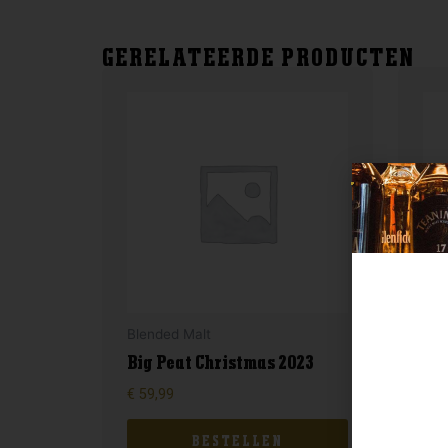
GERELATEERDE PRODUCTEN
Blended Malt
Ble
Big Peat Christmas 2023
Ja
€
59,99
€
29
BESTELLEN