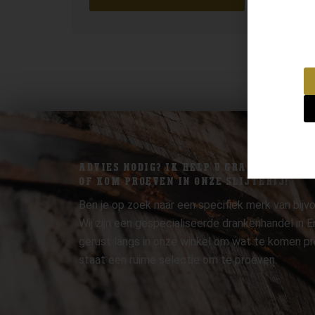
ADVIES NODIG? IK HELP U GRAAG.
OF KOM PROEVEN IN ONZE SLIJTERIJ!
Ben je op zoek naar een specifiek merk van bijvo
Wij zijn een gespecialiseerde drankenhandel in
gerust langs in onze winkel om wat te komen pr
staat een ruime selectie om te proeven.