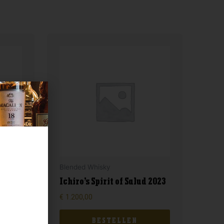
Blended Whisky
Ichiro’s Spirit of Salud 2023
€
1.200,00
BESTELLEN