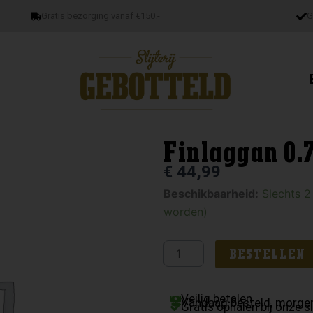
Gratis bezorging vanaf €150.-
G
Finlaggan 0.7
€
44,99
Finlaggan
Beschikbaarheid:
Slechts 2
0.7
worden)
Islay
58%
BESTELLEN
aantal
Veilig betalen
Vandaag besteld, morgen
Gratis ophalen bij onze sl