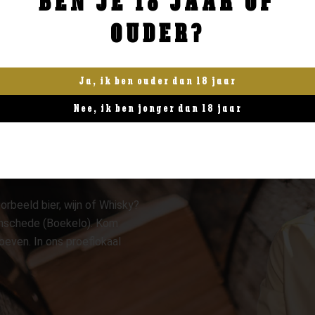
BEN JE 18 JAAR OF
OUDER?
Ja, ik ben ouder dan 18 jaar
Nee, ik ben jonger dan 18 jaar
orbeeld bier, wijn of Whisky?
 Enschede (Boekelo). Kom
oeven. In ons proeflokaal