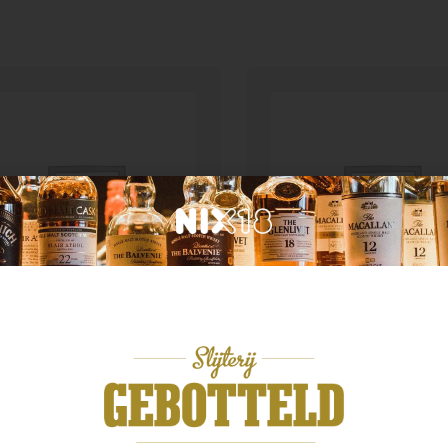
d van herkomst
Blended Malt
n Moray Elgin classic
Chichibu Ichiros malt 
t Gift Set
grain
,99
€
59,99