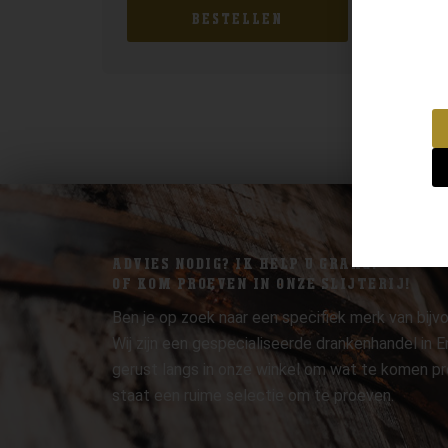
BESTELLEN
ADVIES NODIG? IK HELP U GRAAG.
OF KOM PROEVEN IN ONZE SLIJTERIJ!
Ben je op zoek naar een specifiek merk van bijvo
Wij zijn een gespecialiseerde drankenhandel in
gerust langs in onze winkel om wat te komen pr
staat een ruime selectie om te proeven.