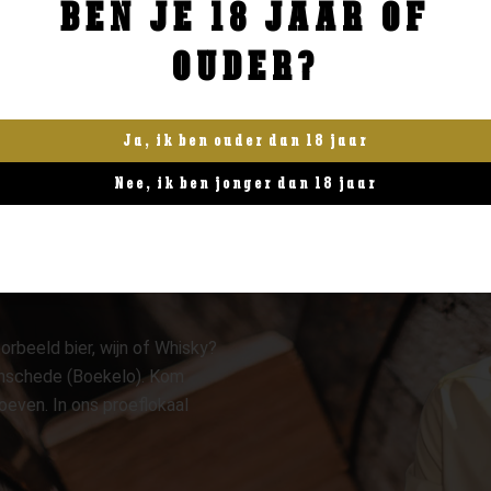
BEN JE 18 JAAR OF
BESTELLEN
BESTELLEN
OUDER?
Ja, ik ben ouder dan 18 jaar
Nee, ik ben jonger dan 18 jaar
orbeeld bier, wijn of Whisky?
 Enschede (Boekelo). Kom
oeven. In ons proeflokaal