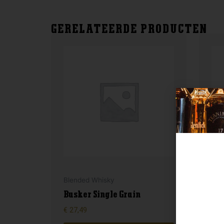
GERELATEERDE PRODUCTEN
Lan
Blended Whisky
Gle
Busker Single Grain
Por
€
27,49
€
36