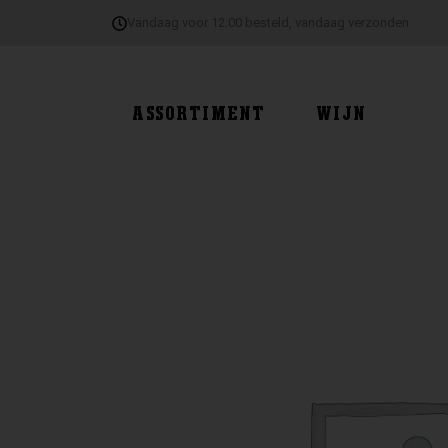
Ga
Vandaag voor 12:00 besteld, vandaag verzonden
naar
de
inhoud
ASSORTIMENT
WIJN