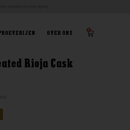
ratis ophalen bij onze slijterij
0
Winkelwagen
PROEVERIJEN
OVER ONS
eated Rioja Cask
aad