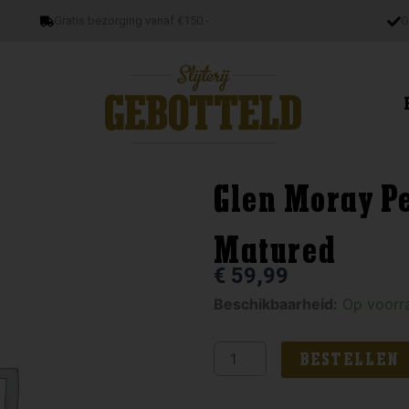
Gratis bezorging vanaf €150.-
G
Glen Moray P
Matured
€
59,99
Glen
Beschikbaarheid:
Op voorr
Moray
Peated
BESTELLEN
Rioja
Cask