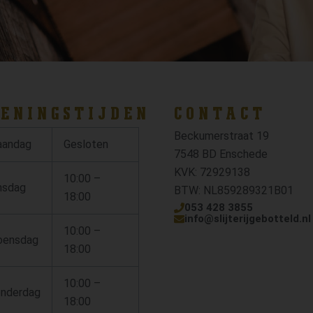
ENINGSTIJDEN
CONTACT
Beckumerstraat 19
andag
Gesloten
7548 BD Enschede
KVK: 72929138
10:00 –
nsdag
BTW: NL859289321B01
18:00
053 428 3855
info@slijterijgebotteld.nl
10:00 –
ensdag
18:00
10:00 –
nderdag
18:00