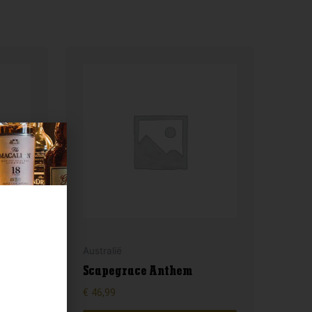
Australië
&
Scapegrace Anthem
€
46,99