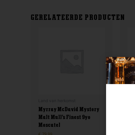
GERELATEERDE PRODUCTEN
Land van herkomst
Ble
Myrray McDavid Mystery
Malt Mull’s Finest 9yo
Chi
Moscatel
gr
€
79,99
€
59