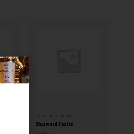
Land van herkomst
Starward Fortis
€
69,99