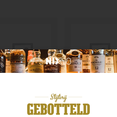
nded Malt
Denemarken
chibu Ichiros malt &
Stauning Danish Rye
ain
Whiskey
,99
€
54,99