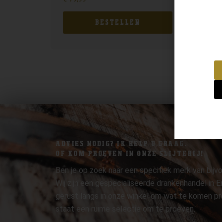
BESTELLEN
ADVIES NODIG? IK HELP U GRAAG.
OF KOM PROEVEN IN ONZE SLIJTERIJ!
Ben je op zoek naar een specifiek merk van bijvo
Wij zijn een gespecialiseerde drankenhandel in
gerust langs in onze winkel om wat te komen pr
staat een ruime selectie om te proeven.