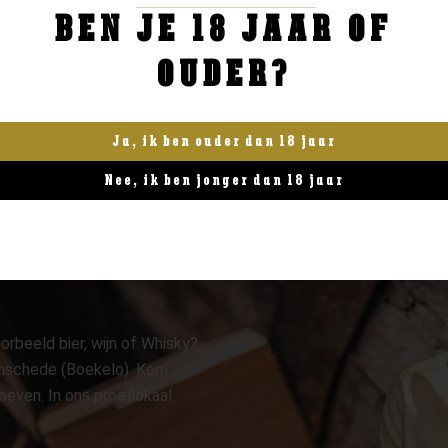
BEN JE 18 JAAR OF
BESTELLEN
BESTELLEN
OUDER?
Ja, ik ben ouder dan 18 jaar
Nee, ik ben jonger dan 18 jaar
orbeeld bier, wijn of Whisky?
 Enschede (Boekelo). Kom
oeven. In ons proeflokaal