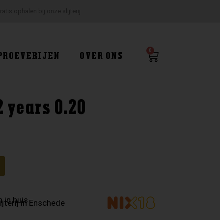
ratis ophalen bij onze slijterij
0
Winkelwagen
PROEVERIJEN
OVER ONS
2 years 0.20
g
 in huis
ijterij in Enschede