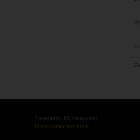
Vr
Za
Zo
Powered by: RS Mediaworks
https://rsmediaworks.nl/