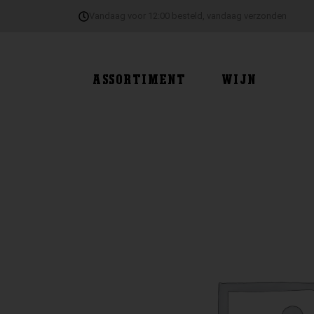
Ga
Vandaag voor 12:00 besteld, vandaag verzonden
naar
de
inhoud
ASSORTIMENT
WIJN