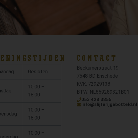
ENINGSTIJDEN
CONTACT
Beckumerstraat 19
andag
Gesloten
7548 BD Enschede
KVK: 72929138
10:00 –
nsdag
BTW: NL859289321B01
18:00
053 428 3855
info@slijterijgebotteld.nl
10:00 –
ensdag
18:00
10:00 –
nderdag