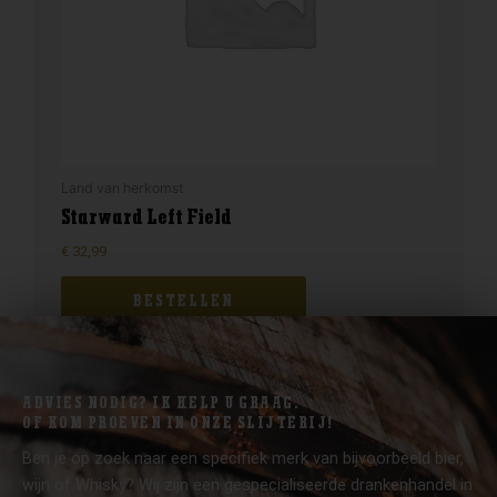
Land van herkomst
Starward Left Field
€
32,99
BESTELLEN
ADVIES NODIG? IK HELP U GRAAG.
OF KOM PROEVEN IN ONZE SLIJTERIJ!
Ben je op zoek naar een specifiek merk van bijvoorbeeld bier,
wijn of Whisky? Wij zijn een gespecialiseerde drankenhandel in