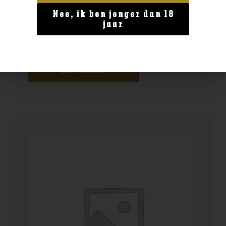
Nee, ik ben jonger dan 18
Australië
jaar
Scapegrace Anthem
€
46,99
BESTELLEN