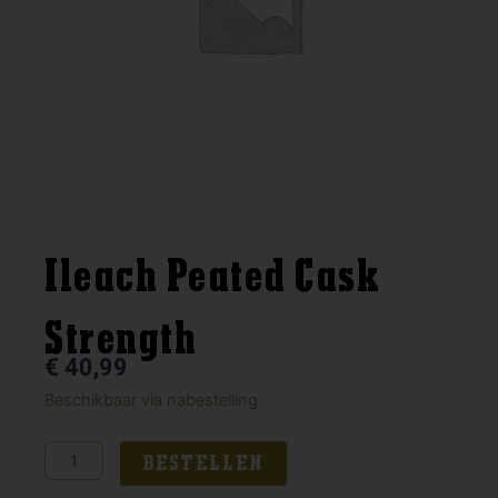
Ileach Peated Cask
Strength
€
40,99
Ileach
Beschikbaar via nabestelling
Peated
Cask
BESTELLEN
Strength