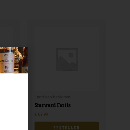
Land van herkomst
Starward Fortis
€
69,99
BESTELLEN