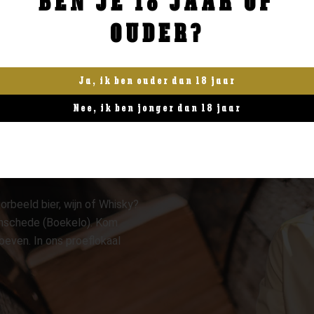
BEN JE 18 JAAR OF
OUDER?
Ja, ik ben ouder dan 18 jaar
Nee, ik ben jonger dan 18 jaar
orbeeld bier, wijn of Whisky?
 Enschede (Boekelo). Kom
oeven. In ons proeflokaal