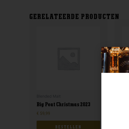
GERELATEERDE PRODUCTEN
Blended Malt
Lan
Big Peat Christmas 2023
To
€
59,99
€
15
BESTELLEN