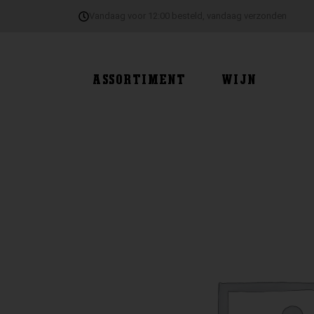
Ga
Vandaag voor 12:00 besteld, vandaag verzonden
naar
de
inhoud
ASSORTIMENT
WIJN