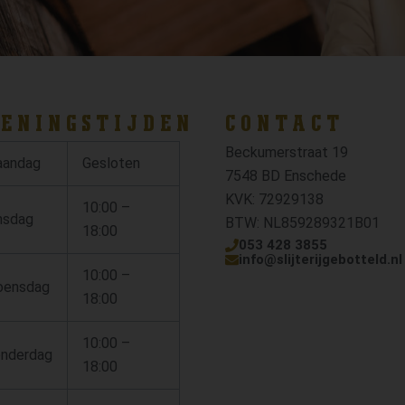
ENINGSTIJDEN
CONTACT
Beckumerstraat 19
andag
Gesloten
7548 BD Enschede
KVK: 72929138
10:00 –
nsdag
BTW: NL859289321B01
18:00
053 428 3855
info@slijterijgebotteld.nl
10:00 –
ensdag
18:00
10:00 –
nderdag
18:00