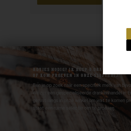
ADVIES NODIG? IK HELP U GRAAG.
OF KOM PROEVEN IN ONZE SLIJTERIJ!
Ben je op zoek naar een specifiek merk van bijvo
Wij zijn een gespecialiseerde drankenhandel in
gerust langs in onze winkel om wat te komen pr
staat een ruime selectie om te proeven.