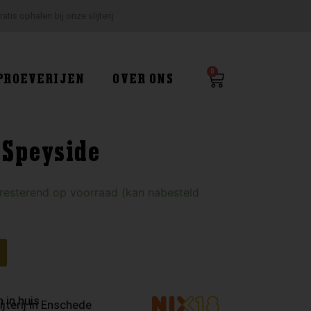
ratis ophalen bij onze slijterij
0
Winkelwagen
PROEVERIJEN
OVER ONS
 Speyside
 resterend op voorraad (kan nabesteld
 in huis
ijterij in Enschede