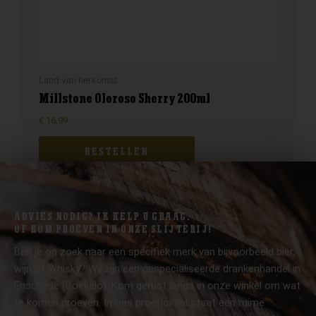
Land van herkomst
Millstone Oloroso Sherry 200ml
€
16,99
BESTELLEN
ADVIES NODIG? IK HELP U GRAAG.
OF KOM PROEVEN IN ONZE SLIJTERIJ!
Ben je op zoek naar een specifiek merk van bijvoorbeeld bier,
wijn of Whisky? Wij zijn een gespecialiseerde drankenhandel in
Enschede (Boekelo). Kom gerust langs in onze winkel om wat
te komen proeven. In ons proeflokaal staat een ruime