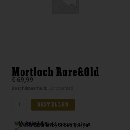
Mortlach Rare&Old
€
69,99
Mortlach
Beschikbaarheid:
Op voorraad
Rare&Old
aantal
BESTELLEN
Veilig betalen
Vandaag besteld, morgen in huis
Gratis ophalen bij onze slijterij in