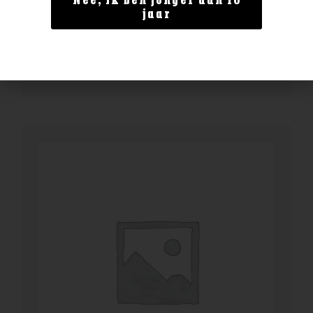
Nee, ik ben jonger dan 18
Jameson Stout Cask
jaar
€
29,99
BESTELLEN