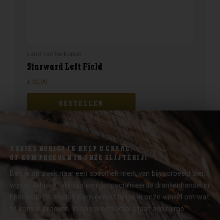
Land van herkomst
Starward Left Field
€
32,99
BESTELLEN
ADVIES NODIG? IK HELP U GRAAG.
OF KOM PROEVEN IN ONZE SLIJTERIJ!
Ben je op zoek naar een specifiek merk van bijvoorbeeld bier,
wijn of Whisky? Wij zijn een gespecialiseerde drankenhandel in
Enschede (Boekelo). Kom gerust langs in onze winkel om wat
te komen proeven. In ons proeflokaal staat een ruime