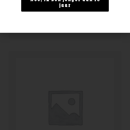
Fettercairn 12 year
jaar
€
44,99
BESTELLEN