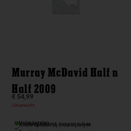
Murray McDavid Half n
Half 2009
€
54,99
Uitverkocht
Veilig betalen
Vandaag besteld, morgen in huis
Gratis ophalen bij onze slijterij in