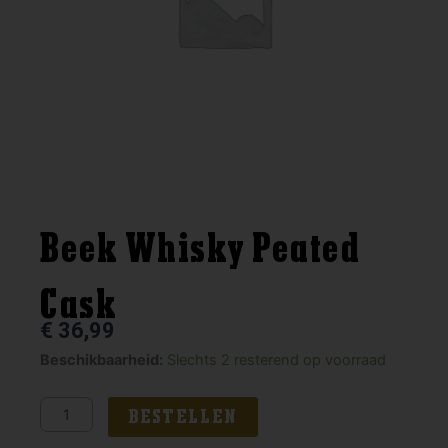
Beek Whisky Peated
Cask
€
36,99
Beek
Beschikbaarheid:
Slechts 2 resterend op voorraad
Whisky
Peated
BESTELLEN
Cask