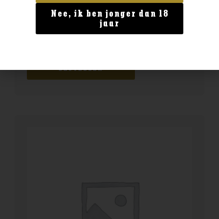
Nee, ik ben jonger dan 18
Australië
jaar
Scapegrace Vanguard
€
46,99
BESTELLEN