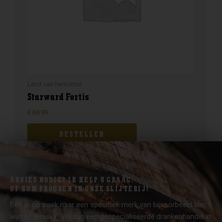
Land van herkomst
Starward Fortis
€
69,99
BESTELLEN
ADVIES NODIG? IK HELP U GRAAG.
OF KOM PROEVEN IN ONZE SLIJTERIJ!
Ben je op zoek naar een specifiek merk van bijvoorbeeld bier,
wijn of Whisky? Wij zijn een gespecialiseerde drankenhandel in