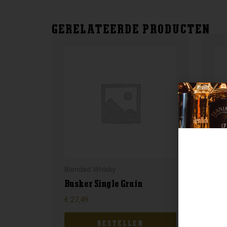
GERELATEERDE PRODUCTEN
Blended Whisky
Aust
Busker Single Grain
Sc
€
27,49
€
46
BESTELLEN