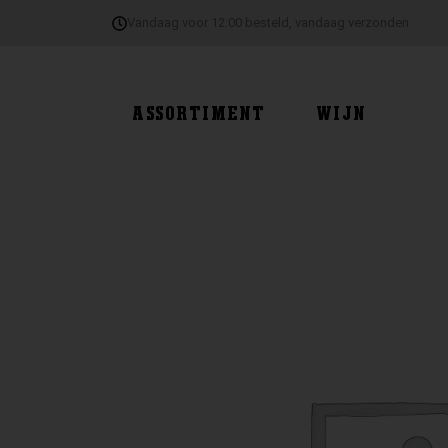
Ga
Vandaag voor 12:00 besteld, vandaag verzonden
naar
de
inhoud
ASSORTIMENT
WIJN