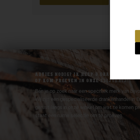
ADVIES NODIG? IK HELP U GRAAG.
OF KOM PROEVEN IN ONZE SLIJTERIJ!
Ben je op zoek naar een specifiek merk van bijvo
Wij zijn een gespecialiseerde drankenhandel in
gerust langs in onze winkel om wat te komen pr
staat een ruime selectie om te proeven.