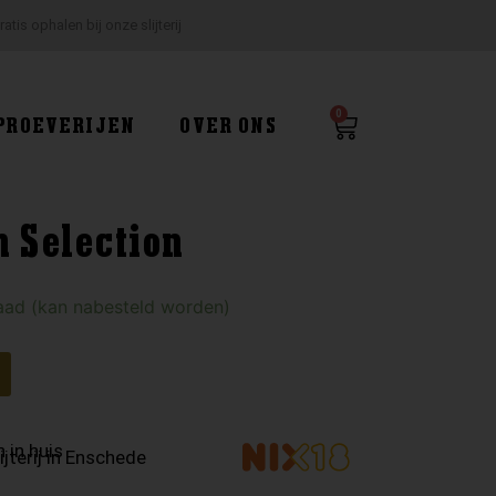
ratis ophalen bij onze slijterij
0
Winkelwagen
PROEVERIJEN
OVER ONS
n Selection
aad (kan nabesteld worden)
 in huis
ijterij in Enschede