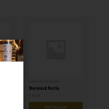
Land van herkomst
Starward Fortis
€
69,99
BESTELLEN