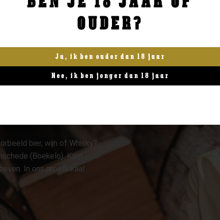
BEN JE 18 JAAR OF
OUDER?
Ja, ik ben ouder dan 18 jaar
Nee, ik ben jonger dan 18 jaar
orbeeld bier, wijn of Whisky?
 Enschede (Boekelo). Kom
oeven. In ons proeflokaal