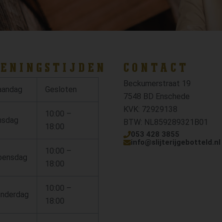
ENINGSTIJDEN
CONTACT
Beckumerstraat 19
andag
Gesloten
7548 BD Enschede
KVK: 72929138
10:00 –
nsdag
BTW: NL859289321B01
18:00
053 428 3855
info@slijterijgebotteld.nl
10:00 –
ensdag
18:00
10:00 –
nderdag
18:00