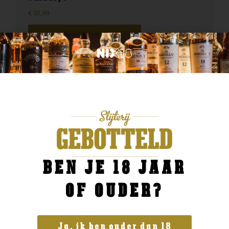
€
32,99
BESTELLEN
BEN JE 18 JAAR
OF OUDER?
Ja, ik ben ouder dan 18