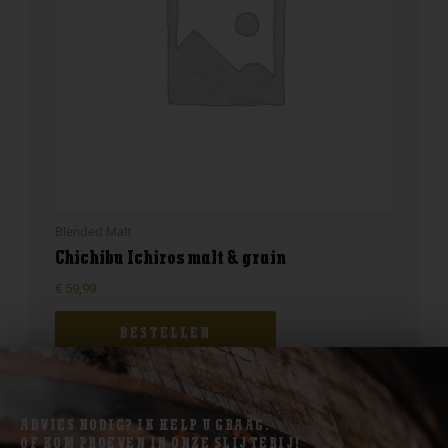
Blended Malt
Chichibu Ichiros malt & grain
€
59,99
BESTELLEN
ADVIES NODIG? IK HELP U GRAAG.
OF KOM PROEVEN IN ONZE SLIJTERIJ!