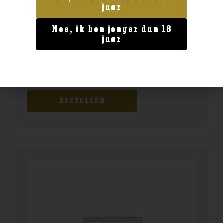
jaar
Nee, ik ben jonger dan 18
jaar
Blended Whisky
Jameson Stout Cask
€
29,99
BESTELLEN