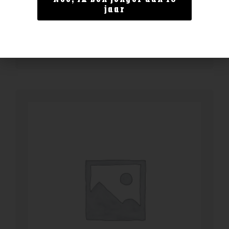
Jameson Stout Cask
jaar
€
29,99
BESTELLEN