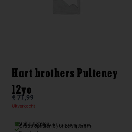
Hart brothers Pulteney
12yo
€
71,99
Uitverkocht
Veilig betalen
Vandaag besteld, morgen in huis
Gratis ophalen bij onze slijterij in