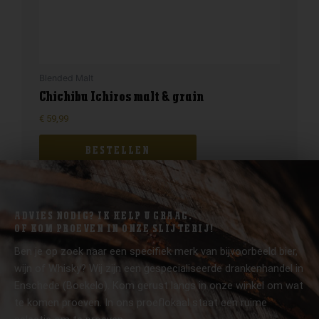
Blended Malt
Chichibu Ichiros malt & grain
€
59,99
BESTELLEN
ADVIES NODIG? IK HELP U GRAAG.
OF KOM PROEVEN IN ONZE SLIJTERIJ!
Ben je op zoek naar een specifiek merk van bijvoorbeeld bier,
wijn of Whisky? Wij zijn een gespecialiseerde drankenhandel in
Enschede (Boekelo). Kom gerust langs in onze winkel om wat
te komen proeven. In ons proeflokaal staat een ruime