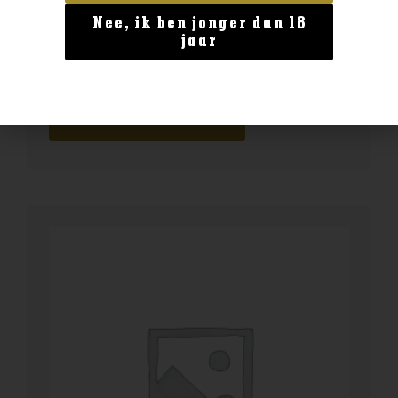
Nee, ik ben jonger dan 18
Australië
jaar
Scapegrace Anthem
€
46,99
BESTELLEN