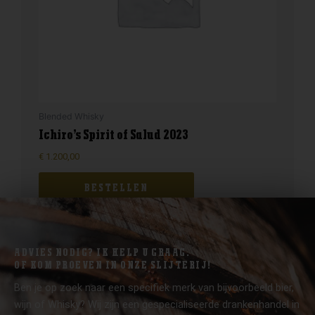
Blended Whisky
Ichiro’s Spirit of Salud 2023
€
1.200,00
BESTELLEN
ADVIES NODIG? IK HELP U GRAAG.
OF KOM PROEVEN IN ONZE SLIJTERIJ!
Ben je op zoek naar een specifiek merk van bijvoorbeeld bier,
wijn of Whisky? Wij zijn een gespecialiseerde drankenhandel in