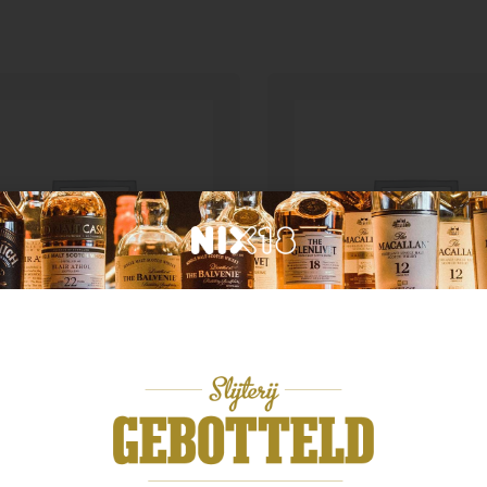
Blended Malt
d van herkomst
Chichibu Ichiros malt 
ra 10yo
grain
,99
€
59,99