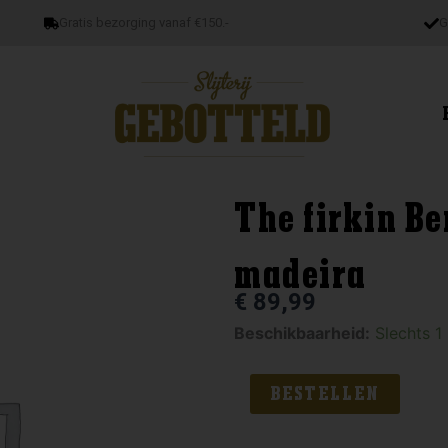
Gratis bezorging vanaf €150.-
G
The firkin Be
madeira
€
89,99
The
Beschikbaarheid:
Slechts 1
firkin
Benrinnes
BESTELLEN
2008
10yo