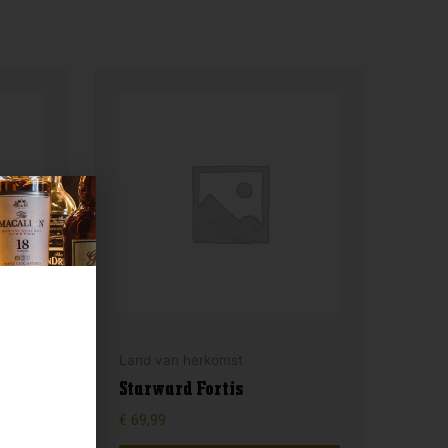
Land van herkomst
&
Starward Fortis
€
69,99