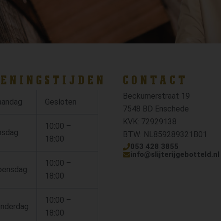
ENINGSTIJDEN
CONTACT
Beckumerstraat 19
andag
Gesloten
7548 BD Enschede
KVK: 72929138
10:00 –
nsdag
BTW: NL859289321B01
18:00
053 428 3855
info@slijterijgebotteld.nl
10:00 –
ensdag
18:00
10:00 –
nderdag
18:00