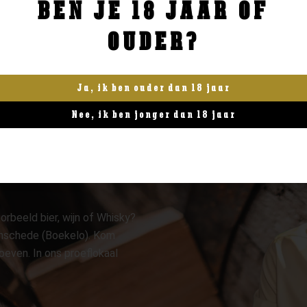
BEN JE 18 JAAR OF
BESTELLEN
BESTELLEN
OUDER?
Ja, ik ben ouder dan 18 jaar
Nee, ik ben jonger dan 18 jaar
orbeeld bier, wijn of Whisky?
 Enschede (Boekelo). Kom
oeven. In ons proeflokaal