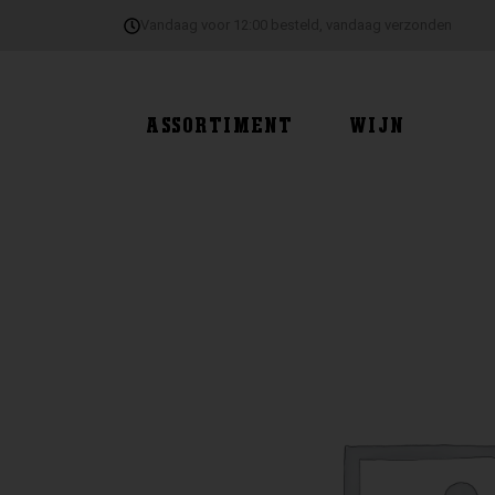
Ga
Vandaag voor 12:00 besteld, vandaag verzonden
naar
de
inhoud
ASSORTIMENT
WIJN