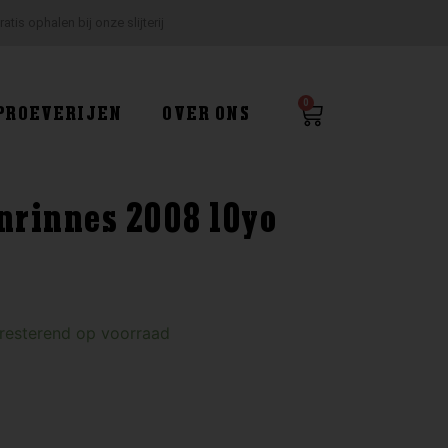
ratis ophalen bij onze slijterij
0
Winkelwagen
PROEVERIJEN
OVER ONS
nrinnes 2008 10yo
 resterend op voorraad