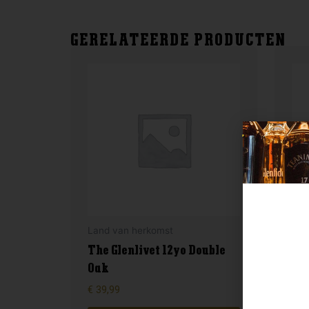
GERELATEERDE PRODUCTEN
Land van herkomst
Lan
The Glenlivet 12yo Double
Oak
Ju
€
39,99
€
32