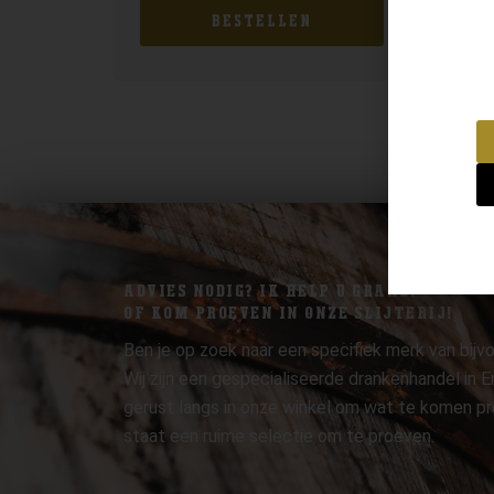
BESTELLEN
ADVIES NODIG? IK HELP U GRAAG.
OF KOM PROEVEN IN ONZE SLIJTERIJ!
Ben je op zoek naar een specifiek merk van bijvo
Wij zijn een gespecialiseerde drankenhandel in
gerust langs in onze winkel om wat te komen pr
staat een ruime selectie om te proeven.