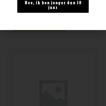
Denemarken
Nee, ik ben jonger dan 18
jaar
Stauning Danish Rye Whiskey
€
54,99
BESTELLEN