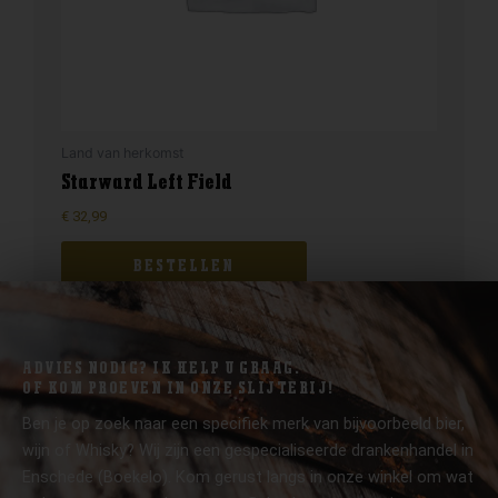
Land van herkomst
Starward Left Field
€
32,99
BESTELLEN
ADVIES NODIG? IK HELP U GRAAG.
OF KOM PROEVEN IN ONZE SLIJTERIJ!
Ben je op zoek naar een specifiek merk van bijvoorbeeld bier,
wijn of Whisky? Wij zijn een gespecialiseerde drankenhandel in
Enschede (Boekelo). Kom gerust langs in onze winkel om wat