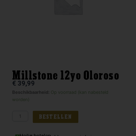
Millstone 12yo Oloroso
€
39,99
Millstone
Beschikbaarheid:
Op voorraad (kan nabesteld
12yo
worden)
Oloroso
aantal
BESTELLEN
Veilig betalen