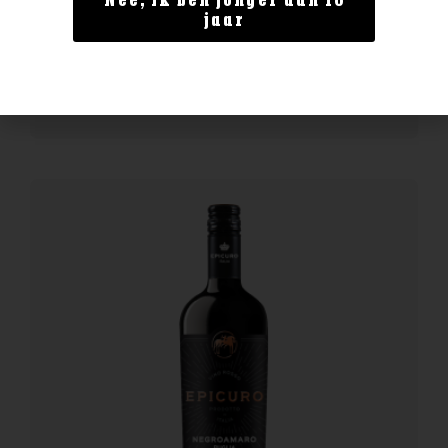
Nee, ik ben jonger dan 18
Bollinger Special Cuvee
jaar
€
62,99
BESTELLEN