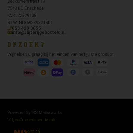
Beckumerstraat 19
7548 BD Enschede
KVK: 72929138
BTW: NL859289321B01
053 428 3855
info@slijterijgebotteld.nl
OPZOEK?
Wij helpen u graag bij het vinden van het juiste product.
Powered by: RS Mediaworks
https://rsmediaworks.nl/