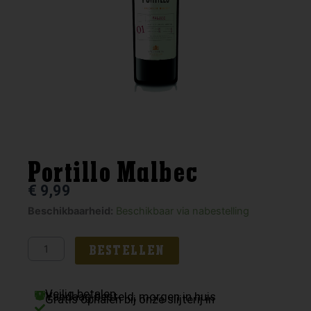
Portillo Malbec
€
9,99
Portillo
Beschikbaarheid:
Beschikbaar via nabestelling
Malbec
aantal
BESTELLEN
Veilig betalen
Vandaag besteld, morgen in huis
Gratis ophalen bij onze slijterij in