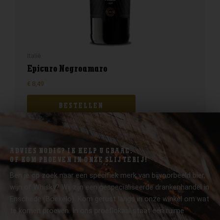
Italië
Epicuro Negroamaro
€
8,49
BESTELLEN
ADVIES NODIG? IK HELP U GRAAG.
OF KOM PROEVEN IN ONZE SLIJTERIJ!
Ben je op zoek naar een specifiek merk van bijvoorbeeld bier,
wijn of Whisky? Wij zijn een gespecialiseerde drankenhandel in
Enschede (Boekelo). Kom gerust langs in onze winkel om wat
te komen proeven. In ons proeflokaal staat een ruime