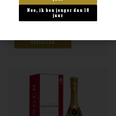
Nee, ik ben jonger dan 18
jaar
Italië
Epicuro Nero d’Avola
€
8,99
BESTELLEN