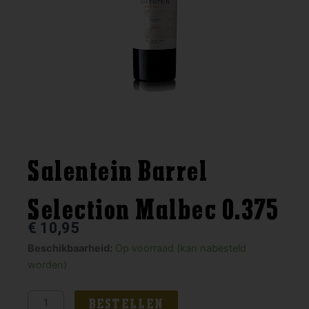
Salentein Barrel
Selection Malbec 0.375
€
10,95
Salentein
Beschikbaarheid:
Op voorraad (kan nabesteld
Barrel
worden)
Selection
Malbec
BESTELLEN