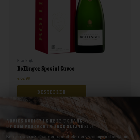
Frankrijk
Bollinger Special Cuvee
€
62,99
BESTELLEN
ADVIES NODIG? IK HELP U GRAAG.
OF KOM PROEVEN IN ONZE SLIJTERIJ!
Ben je op zoek naar een specifiek merk van bijvoorbeeld bier,