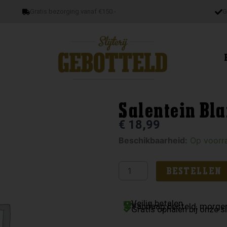
Gratis bezorging vanaf €150.-
G
Salentein Bla
€
18,99
Salentein
Beschikbaarheid:
Op voorr
Blanc
des
BESTELLEN
Blancs
aantal
Veilig betalen
Vandaag besteld, morgen
Gratis ophalen bij onze sl