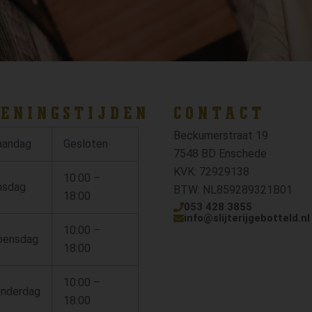
ENINGSTIJDEN
CONTACT
Beckumerstraat 19
andag
Gesloten
7548 BD Enschede
KVK: 72929138
10:00 –
nsdag
BTW: NL859289321B01
18:00
053 428 3855
info@slijterijgebotteld.nl
10:00 –
ensdag
18:00
10:00 –
nderdag
18:00