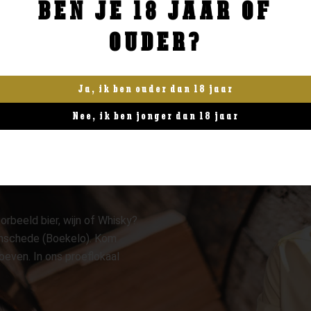
BEN JE 18 JAAR OF
BESTELLEN
BESTELLEN
OUDER?
Ja, ik ben ouder dan 18 jaar
Nee, ik ben jonger dan 18 jaar
orbeeld bier, wijn of Whisky?
 Enschede (Boekelo). Kom
oeven. In ons proeflokaal