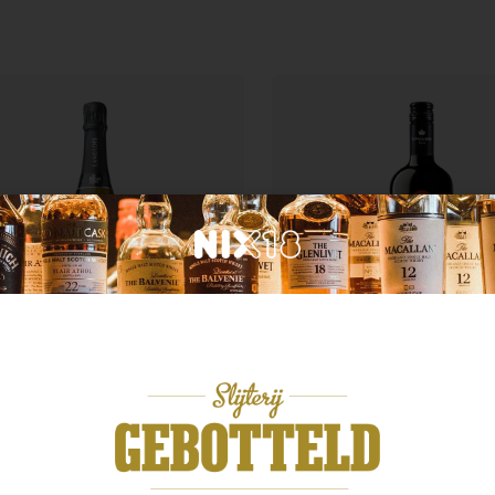
Italië
krijk
Epicuro Montepulcian
glois Cremant de Loire
d’Abruzzo
,99
€
8,49