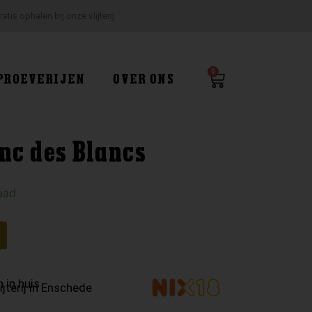
ratis ophalen bij onze slijterij
0
Winkelwagen
PROEVERIJEN
OVER ONS
nc des Blancs
aad
 in huis
ijterij in Enschede