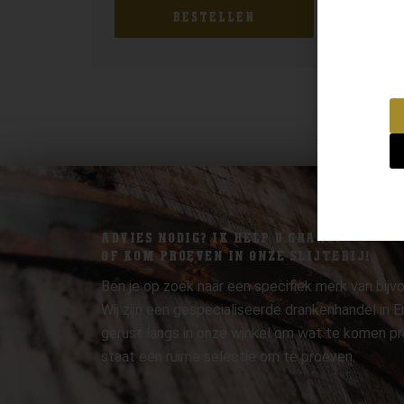
BESTELLEN
ADVIES NODIG? IK HELP U GRAAG.
OF KOM PROEVEN IN ONZE SLIJTERIJ!
Ben je op zoek naar een specifiek merk van bijvo
Wij zijn een gespecialiseerde drankenhandel in
gerust langs in onze winkel om wat te komen pr
staat een ruime selectie om te proeven.