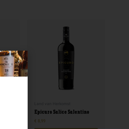
Land van Herkomst
o
Epicuro Salice Salentino
€
8,99