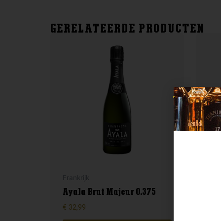
GERELATEERDE PRODUCTEN
Frankrijk
Fran
Ayala Brut Majeur 0.375
Lan
€
32,99
€
15