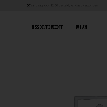
Ga
Vandaag voor 12:00 besteld, vandaag verzonden
naar
de
inhoud
ASSORTIMENT
WIJN