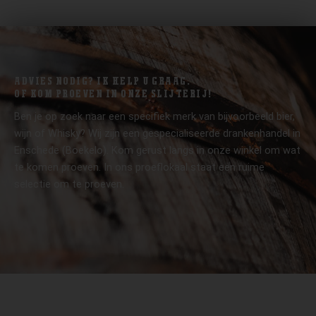
ADVIES NODIG? IK HELP U GRAAG.
OF KOM PROEVEN IN ONZE SLIJTERIJ!
Ben je op zoek naar een specifiek merk van bijvoorbeeld bier,
wijn of Whisky? Wij zijn een gespecialiseerde drankenhandel in
Enschede (Boekelo). Kom gerust langs in onze winkel om wat
te komen proeven. In ons proeflokaal staat een ruime
selectie om te proeven.