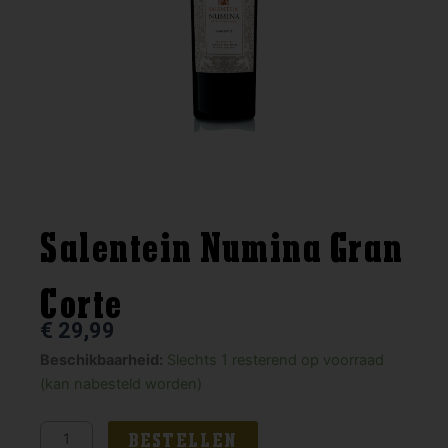
Salentein Numina Gran
Corte
€
29,99
Salentein
Beschikbaarheid:
Slechts 1 resterend op voorraad
Numina
(kan nabesteld worden)
Gran
Corte
BESTELLEN