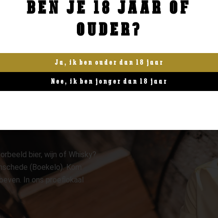
BEN JE 18 JAAR OF
BESTELLEN
BESTELLEN
OUDER?
Ja, ik ben ouder dan 18 jaar
Nee, ik ben jonger dan 18 jaar
orbeeld bier, wijn of Whisky?
 Enschede (Boekelo). Kom
oeven. In ons proeflokaal