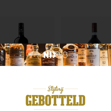
ië
Italië
icuro Montepulciano
Abruzzo
Farina Bardolino Ross
49
€
8,99