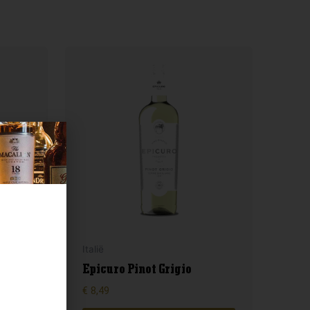
Italië
o
Epicuro Pinot Grigio
€
8,49