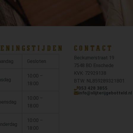
ENINGSTIJDEN
CONTACT
Beckumerstraat 19
andag
Gesloten
7548 BD Enschede
KVK: 72929138
10:00 –
nsdag
BTW: NL859289321B01
18:00
053 428 3855
info@slijterijgebotteld.nl
10:00 –
ensdag
18:00
10:00 –
nderdag
18:00