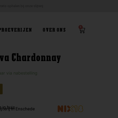
ratis ophalen bij onze slijterij
0
Winkelwagen
PROEVERIJEN
OVER ONS
rva Chardonnay
ar via nabestelling
 in huis
ijterij in Enschede