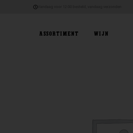
Ga
Vandaag voor 12:00 besteld, vandaag verzonden
naar
de
inhoud
ASSORTIMENT
WIJN