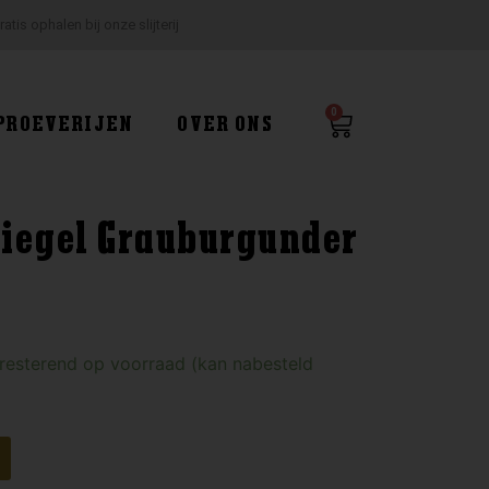
ratis ophalen bij onze slijterij
0
Winkelwagen
PROEVERIJEN
OVER ONS
iegel Grauburgunder
 resterend op voorraad (kan nabesteld