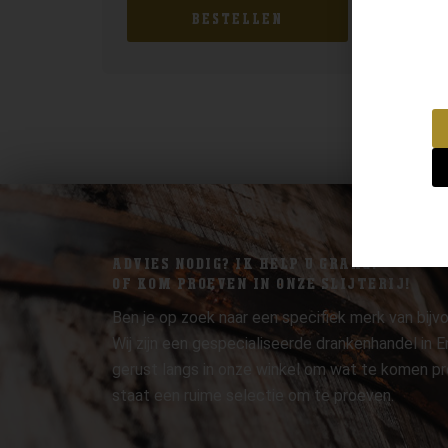
BESTELLEN
ADVIES NODIG? IK HELP U GRAAG.
OF KOM PROEVEN IN ONZE SLIJTERIJ!
Ben je op zoek naar een specifiek merk van bijvo
Wij zijn een gespecialiseerde drankenhandel in
gerust langs in onze winkel om wat te komen pr
staat een ruime selectie om te proeven.