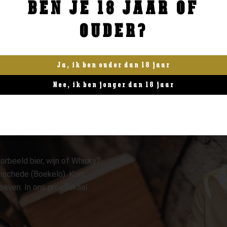
BEN JE 18 JAAR OF
BESTELLEN
BESTELLEN
OUDER?
Ja, ik ben ouder dan 18 jaar
Nee, ik ben jonger dan 18 jaar
orbeeld bier, wijn of Whisky?
 Enschede (Boekelo). Kom
oeven. In ons proeflokaal