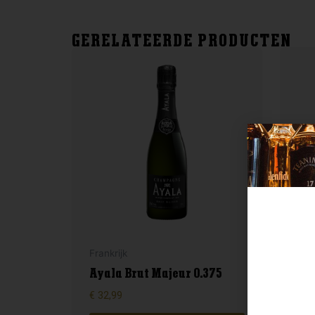
GERELATEERDE PRODUCTEN
Frankrijk
Ital
Ayala Brut Majeur 0.375
Fa
€
32,99
€
9,