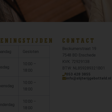
ENINGSTIJDEN
CONTACT
Beckumerstraat 19
andag
Gesloten
7548 BD Enschede
KVK: 72929138
10:00 –
nsdag
BTW: NL859289321B01
18:00
053 428 3855
info@slijterijgebotteld.nl
10:00 –
ensdag
18:00
10:00 –
nderdag
18:00