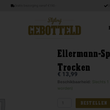
Gratis bezorging vanaf €150.-
G
Ellermann-Sp
Trocken
€
13,99
Ellermann-
Beschikbaarheid:
Slechts 1
Spiegel
worden)
Grauburgunder
Trocken
BESTELLEN
aantal