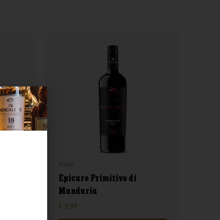
Italië
36
Epicuro Primitivo di
Manduria
€
9,99