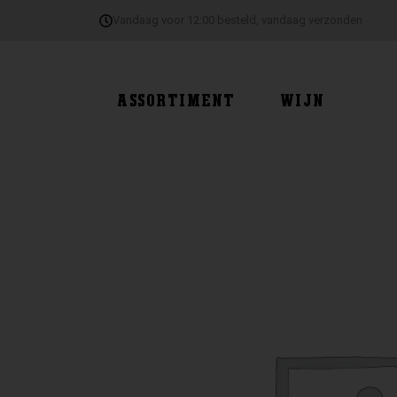
Ga
Vandaag voor 12:00 besteld, vandaag verzonden
naar
de
inhoud
ASSORTIMENT
WIJN