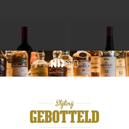
Frankrijk
ië
Laurent miquel Côte 1
rina Appassilento Rosso
Pech Cezarine
99
€
15,99