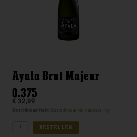
Ayala Brut Majeur
0.375
€
32,99
Ayala
Beschikbaarheid:
Beschikbaar via nabestelling
Brut
Majeur
BESTELLEN
0.375