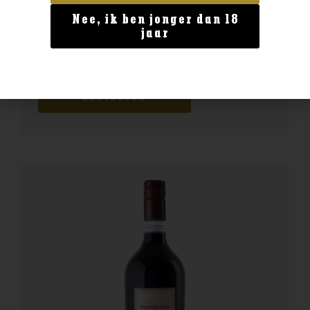
Nee, ik ben jonger dan 18
Frankrijk
jaar
Dom. Langlois Saumur-Champginy
€
17,99
BESTELLEN