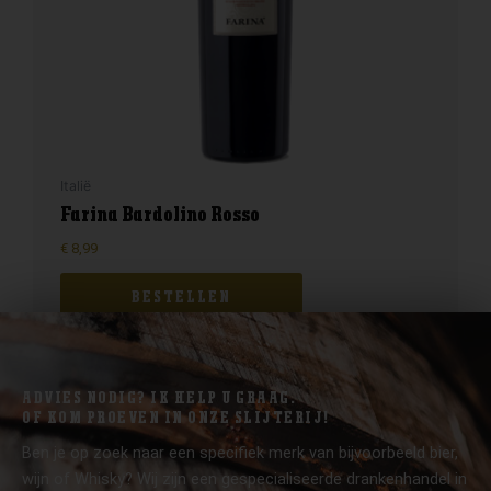
Italië
Farina Bardolino Rosso
€
8,99
BESTELLEN
ADVIES NODIG? IK HELP U GRAAG.
OF KOM PROEVEN IN ONZE SLIJTERIJ!
Ben je op zoek naar een specifiek merk van bijvoorbeeld bier,
wijn of Whisky? Wij zijn een gespecialiseerde drankenhandel in