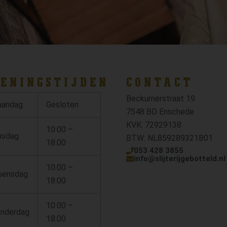
ENINGSTIJDEN
CONTACT
Beckumerstraat 19
andag
Gesloten
7548 BD Enschede
KVK: 72929138
10:00 –
nsdag
BTW: NL859289321B01
18:00
053 428 3855
info@slijterijgebotteld.nl
10:00 –
ensdag
18:00
10:00 –
nderdag
18:00