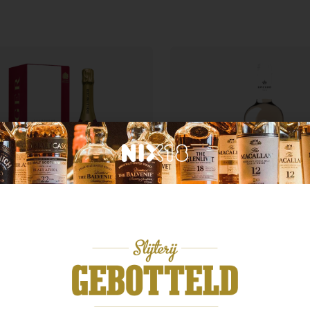
krijk
Italië
linger Special Cuvee
gnum
Epicuro Rosato Puglia
9,99
€
9,24