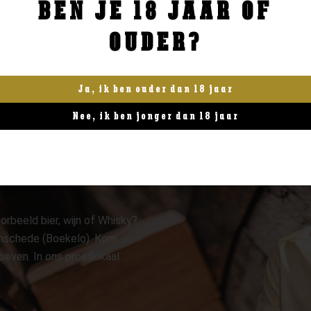
BEN JE 18 JAAR OF
BESTELLEN
BESTELLEN
OUDER?
Ja, ik ben ouder dan 18 jaar
Nee, ik ben jonger dan 18 jaar
orbeeld bier, wijn of Whisky?
 Enschede (Boekelo). Kom
oeven. In ons proeflokaal