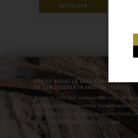
BESTELLEN
ADVIES NODIG? IK HELP U GRAAG.
OF KOM PROEVEN IN ONZE SLIJTERIJ!
Ben je op zoek naar een specifiek merk van bijvo
Wij zijn een gespecialiseerde drankenhandel in
gerust langs in onze winkel om wat te komen pr
staat een ruime selectie om te proeven.