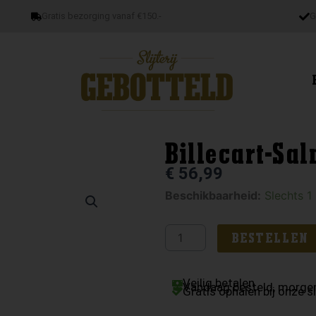
Gratis bezorging vanaf €150.-
G
Billecart-Sa
€
56,99
Billecart-
Beschikbaarheid:
Slechts 1
Salmon
Brut
BESTELLEN
Reserve
aantal
Veilig betalen
Vandaag besteld, morgen
Gratis ophalen bij onze sl