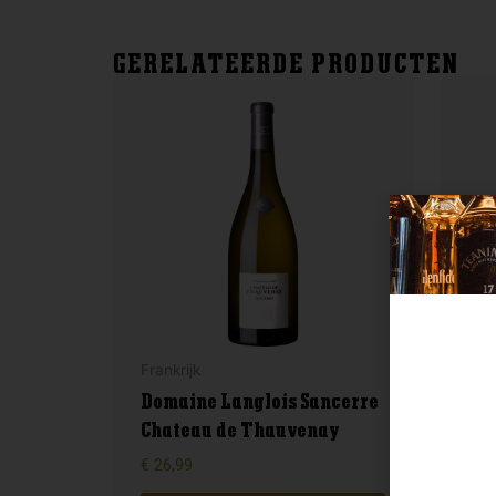
GERELATEERDE PRODUCTEN
Frankrijk
Fran
Domaine Langlois Sancerre
Bol
Chateau de Thauvenay
Ma
€
26,99
€
14