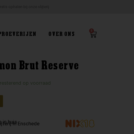
ratis ophalen bij onze slijterij
0
Winkelwagen
PROEVERIJEN
OVER ONS
lmon Brut Reserve
 resterend op voorraad
 in huis
ijterij in Enschede