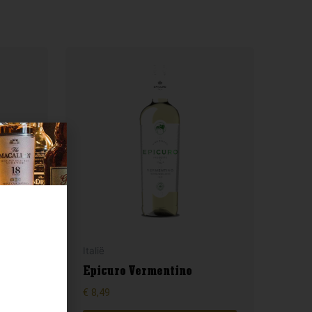
Italië
Epicuro Vermentino
€
8,49