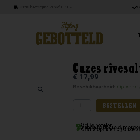
Gratis bezorging vanaf €150.-
G
Cazes rivesal
€
17,99
Cazes
Beschikbaarheid:
Op voorr
rivesaltes
grenat
BESTELLEN
rouge
aantal
Veilig betalen
Vandaag besteld, morgen
Gratis ophalen bij onze sl