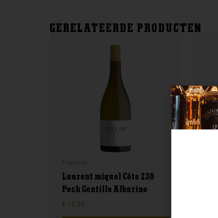
GERELATEERDE PRODUCTEN
Frankrijk
Ital
Laurent miquel Côte 238
Pech Gentille Albarino
Epi
€
15,99
€
8,