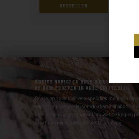
BESTELLEN
ADVIES NODIG? IK HELP U GRAAG.
OF KOM PROEVEN IN ONZE SLIJTERIJ!
Ben je op zoek naar een specifiek merk van bijvo
Wij zijn een gespecialiseerde drankenhandel in
gerust langs in onze winkel om wat te komen pr
staat een ruime selectie om te proeven.