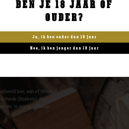
BEN JE 18 JAAR OF
BESTELLEN
BESTELLEN
OUDER?
Ja, ik ben ouder dan 18 jaar
Nee, ik ben jonger dan 18 jaar
orbeeld bier, wijn of Whisky?
 Enschede (Boekelo). Kom
oeven. In ons proeflokaal