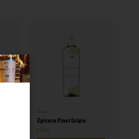
Italië
Epicuro Pinot Grigio
€
8,49