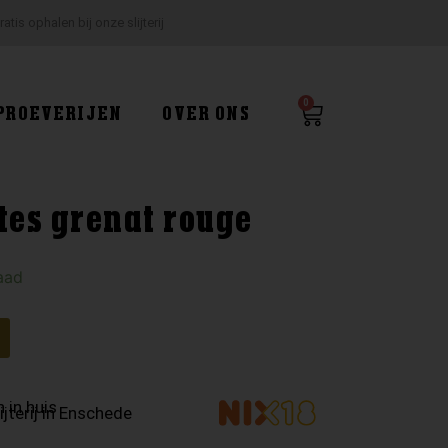
ratis ophalen bij onze slijterij
0
Winkelwagen
PROEVERIJEN
OVER ONS
tes grenat rouge
aad
 in huis
ijterij in Enschede