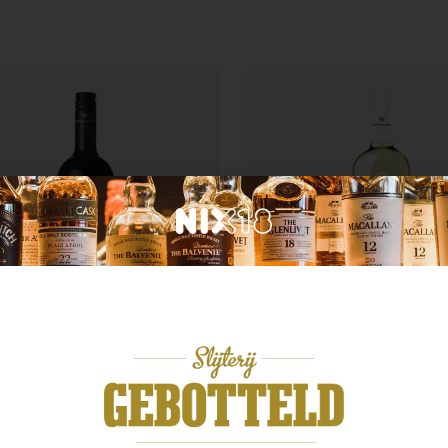
ië
Italië
curo Nero d’Avola
Epicuro Vermentino
99
€
8,49