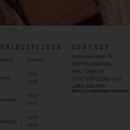
ENINGSTIJDEN
CONTACT
Beckumerstraat 19
andag
Gesloten
7548 BD Enschede
KVK: 72929138
10:00 –
nsdag
BTW: NL859289321B01
18:00
053 428 3855
info@slijterijgebotteld.nl
10:00 –
ensdag
18:00
10:00 –
nderdag
18:00