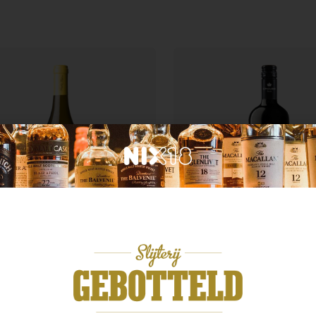
krijk
Land van Herkomst
teau Langlois Pouilly
me
Epicuro Salice Salenti
,99
€
8,99