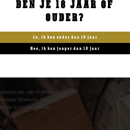
BEN JE 18 JAAR OF
BESTELLEN
BESTELLEN
OUDER?
Ja, ik ben ouder dan 18 jaar
Nee, ik ben jonger dan 18 jaar
orbeeld bier, wijn of Whisky?
 Enschede (Boekelo). Kom
oeven. In ons proeflokaal