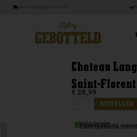
Gratis bezorging vanaf €150.-
G
Chateau Lang
Saint-Florent
€
28,99
Chateau
BESTELLEN
Langlois
Saumur
Veilig betalen
Vandaag besteld, morgen
Clos
Gratis ophalen bij onze sl
Saint-