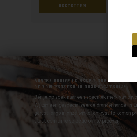
BESTELLEN
ADVIES NODIG? IK HELP U GRAAG.
OF KOM PROEVEN IN ONZE SLIJTERIJ!
Ben je op zoek naar een specifiek merk van bijvo
Wij zijn een gespecialiseerde drankenhandel in
gerust langs in onze winkel om wat te komen pr
staat een ruime selectie om te proeven.