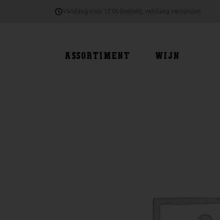
Ga
Vandaag voor 12:00 besteld, vandaag verzonden
naar
de
inhoud
ASSORTIMENT
WIJN