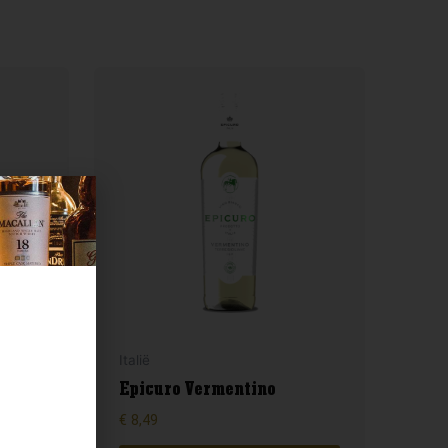
Italië
no
Epicuro Vermentino
€
8,49