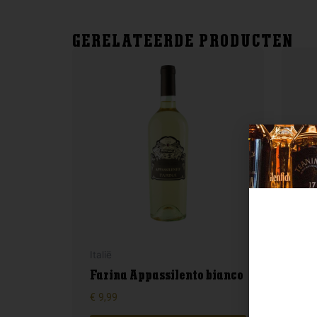
GERELATEERDE PRODUCTEN
Fran
Italië
Cha
Farina Appassilento bianco
Fu
€
9,99
€
26