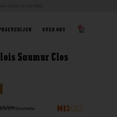
ratis ophalen bij onze slijterij
0
Winkelwagen
PROEVERIJEN
OVER ONS
lois Saumur Clos
 in huis
ijterij in Enschede