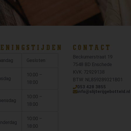
ENINGSTIJDEN
CONTACT
Beckumerstraat 19
andag
Gesloten
7548 BD Enschede
KVK: 72929138
10:00 –
nsdag
BTW: NL859289321B01
18:00
053 428 3855
info@slijterijgebotteld.nl
10:00 –
ensdag
18:00
10:00 –
nderdag
18:00