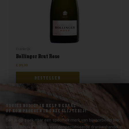
Frankrijk
Bollinger Brut Rose
€
89,99
BESTELLEN
ADVIES NODIG? IK HELP U GRAAG.
OF KOM PROEVEN IN ONZE SLIJTERIJ!
Ben je op zoek naar een specifiek merk van bijvoorbeeld bier,
wijn of Whisky? Wij zijn een gespecialiseerde drankenhandel in