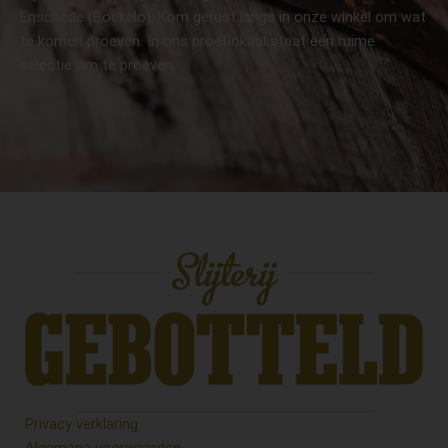
Enschede (Boekelo). Kom gerust langs in onze winkel om wat
te komen proeven. In ons proeflokaal staat een ruime
selectie om te proeven.
Privacy verklaring