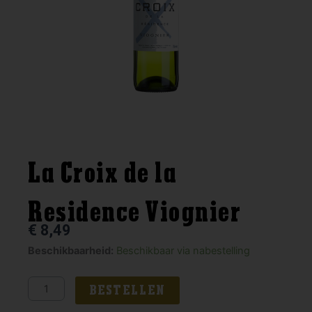
La Croix de la
Residence Viognier
€
8,49
La
Beschikbaarheid:
Beschikbaar via nabestelling
Croix
de
BESTELLEN
la