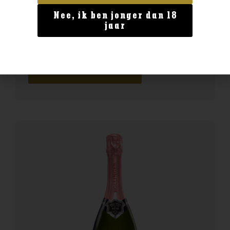
Nee, ik ben jonger dan 18
Land van Herkomst
jaar
Epicuro Salice Salentino
€
8,99
BESTELLEN