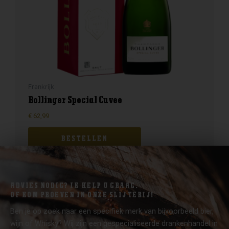
Frankrijk
Bollinger Special Cuvee
€
62,99
BESTELLEN
ADVIES NODIG? IK HELP U GRAAG.
OF KOM PROEVEN IN ONZE SLIJTERIJ!
Ben je op zoek naar een specifiek merk van bijvoorbeeld bier,
wijn of Whisky? Wij zijn een gespecialiseerde drankenhandel in