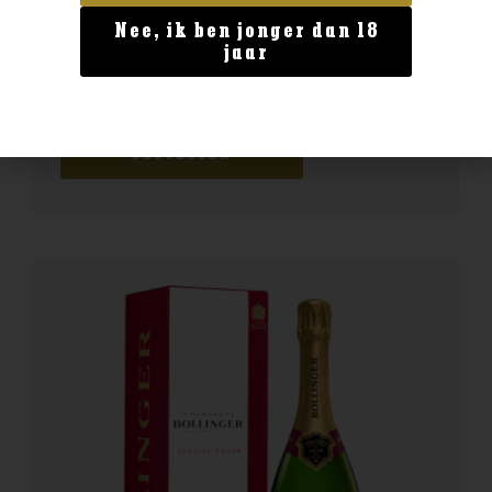
Nee, ik ben jonger dan 18
Land van Herkomst
jaar
Epicuro Salice Salentino
€
8,99
BESTELLEN