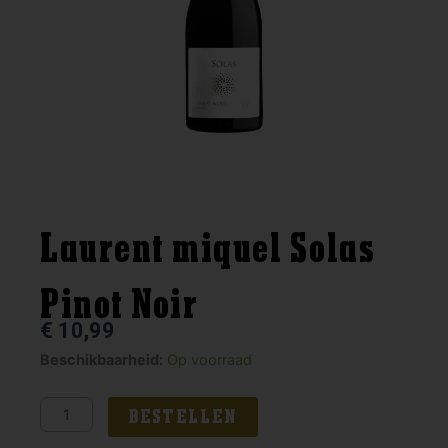
Laurent miquel Solas
Pinot Noir
€
10,99
Laurent
Beschikbaarheid:
Op voorraad
miquel
Solas
BESTELLEN
Pinot