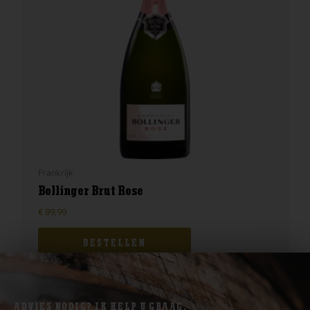
Frankrijk
Bollinger Brut Rose
€
89,99
BESTELLEN
ADVIES NODIG? IK HELP U GRAAG.