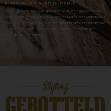
OF KOM PROEVEN IN ONZE SLIJTERIJ!
Ben je op zoek naar een specifiek merk van bijvoorbeeld bier,
wijn of Whisky? Wij zijn een gespecialiseerde drankenhandel in
Enschede (Boekelo). Kom gerust langs in onze winkel om wat
te komen proeven. In ons proeflokaal staat een ruime
selectie om te proeven.