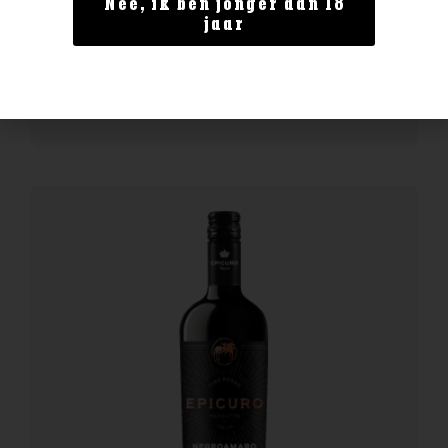
Nee, ik ben jonger dan 18
Bollinger Special Cuvee Magnum
jaar
€
149,99
BESTELLEN