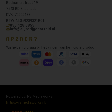
Beckumerstraat 19
7548 BD Enschede
KVK: 72929138
BTW: NL859289321B01
053 428 3855
info@slijterijgebotteld.nl
OPZOEK?
Wij helpen u graag bij het vinden van het juiste product.
Powered by: RS Mediaworks
https://rsmediaworks.nl/