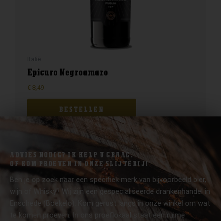
Italië
Epicuro Negroamaro
€
8,49
BESTELLEN
ADVIES NODIG? IK HELP U GRAAG.
OF KOM PROEVEN IN ONZE SLIJTERIJ!
Ben je op zoek naar een specifiek merk van bijvoorbeeld bier,
wijn of Whisky? Wij zijn een gespecialiseerde drankenhandel in
Enschede (Boekelo). Kom gerust langs in onze winkel om wat
te komen proeven. In ons proeflokaal staat een ruime