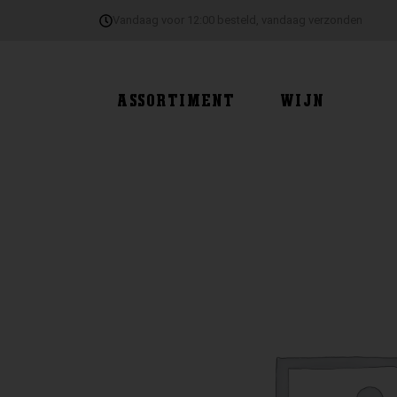
Ga
Vandaag voor 12:00 besteld, vandaag verzonden
naar
de
inhoud
ASSORTIMENT
WIJN