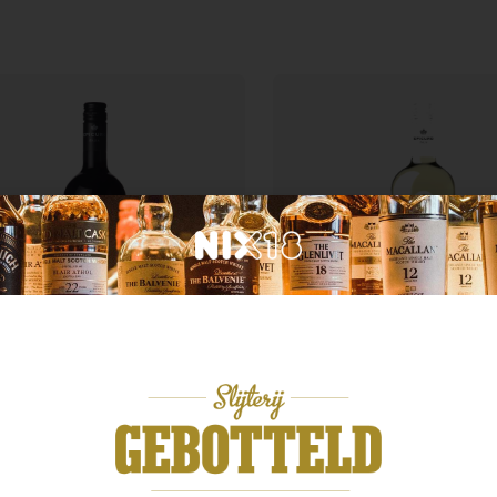
ië
Italië
curo Nero d’Avola
Epicuro Vermentino
99
€
8,49