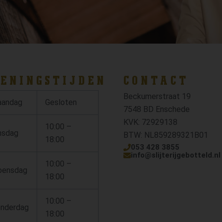
ENINGSTIJDEN
CONTACT
Beckumerstraat 19
andag
Gesloten
7548 BD Enschede
KVK: 72929138
10:00 –
nsdag
BTW: NL859289321B01
18:00
053 428 3855
info@slijterijgebotteld.nl
10:00 –
ensdag
18:00
10:00 –
nderdag
18:00