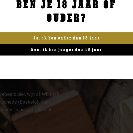
BEN JE 18 JAAR OF
BESTELLEN
BESTELLEN
OUDER?
Ja, ik ben ouder dan 18 jaar
Nee, ik ben jonger dan 18 jaar
orbeeld bier, wijn of Whisky?
 Enschede (Boekelo). Kom
oeven. In ons proeflokaal