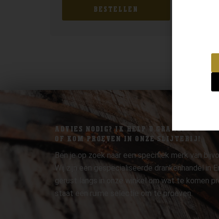
BESTELLEN
ADVIES NODIG? IK HELP U GRAAG.
OF KOM PROEVEN IN ONZE SLIJTERIJ!
Ben je op zoek naar een specifiek merk van bijvo
Wij zijn een gespecialiseerde drankenhandel in
gerust langs in onze winkel om wat te komen pr
staat een ruime selectie om te proeven.