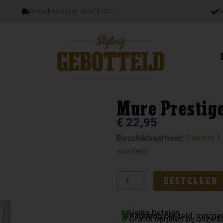
Gratis bezorging vanaf €150.-
G
Mure Prestig
€
22,95
Mure
Beschikbaarheid:
Slechts 1
Prestige
worden)
Cremant
de
BESTELLEN
Alsace
aantal
Veilig betalen
Vandaag besteld, morgen
Gratis ophalen bij onze sl