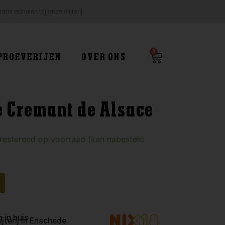
ratis ophalen bij onze slijterij
0
Winkelwagen
PROEVERIJEN
OVER ONS
e Cremant de Alsace
 resterend op voorraad (kan nabesteld
 in huis
ijterij in Enschede