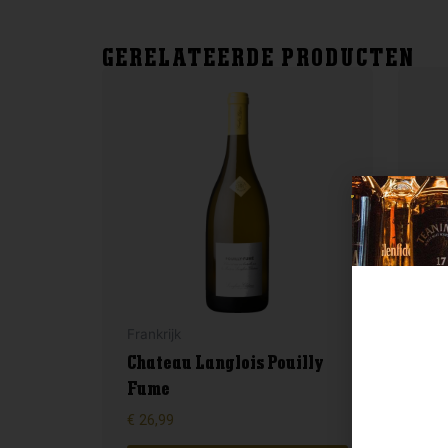
GERELATEERDE PRODUCTEN
Frankrijk
Ital
Chateau Langlois Pouilly
Fume
Epi
€
26,99
€
8,