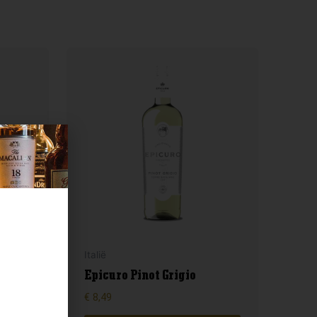
Italië
Epicuro Pinot Grigio
€
8,49