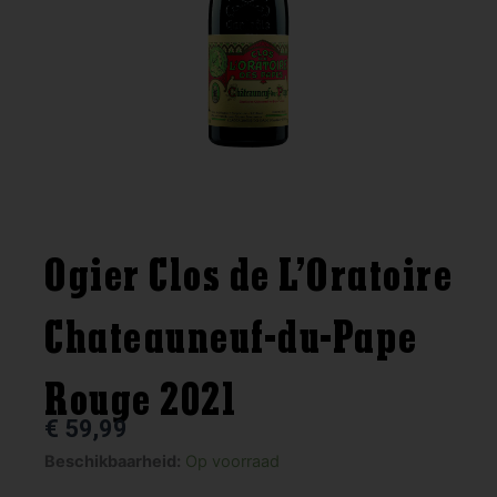
Ogier Clos de L’Oratoire
Chateauneuf-du-Pape
Rouge 2021
€
59,99
Ogier
Beschikbaarheid:
Op voorraad
Clos