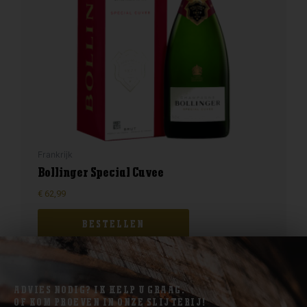
Frankrijk
Bollinger Special Cuvee
€
62,99
BESTELLEN
ADVIES NODIG? IK HELP U GRAAG.
OF KOM PROEVEN IN ONZE SLIJTERIJ!