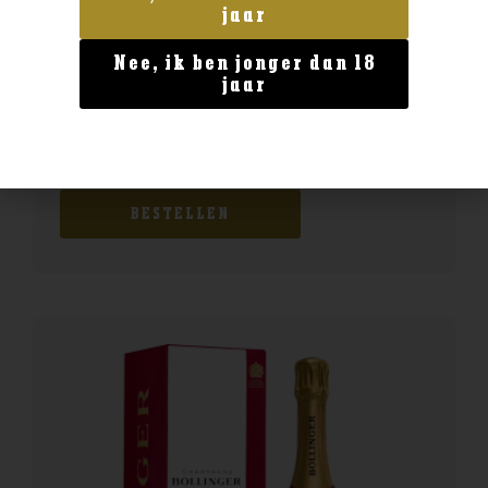
jaar
Nee, ik ben jonger dan 18
jaar
Frankrijk
Laurent miquel Côte 136 Pech Cezarine
€
15,99
BESTELLEN