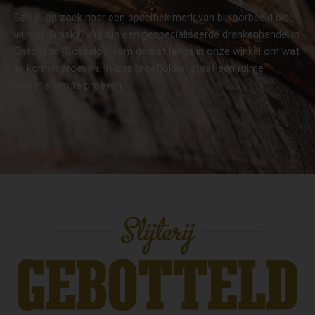
Ben je op zoek naar een specifiek merk van bijvoorbeeld bier,
wijn of Whisky? Wij zijn een gespecialiseerde drankenhandel in
Enschede (Boekelo). Kom gerust langs in onze winkel om wat
te komen proeven. In ons proeflokaal staat een ruime
selectie om te proeven.