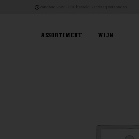
Ga
Vandaag voor 12:00 besteld, vandaag verzonden
naar
de
inhoud
ASSORTIMENT
WIJN