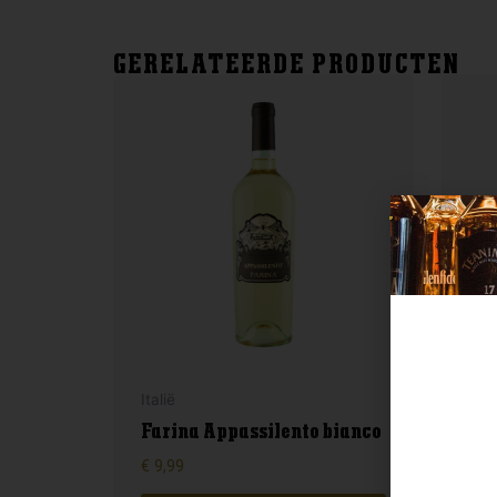
GERELATEERDE PRODUCTEN
Fran
Italië
Do
Farina Appassilento bianco
Ch
€
9,99
€
26