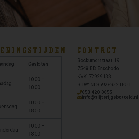
ENINGSTIJDEN
CONTACT
Beckumerstraat 19
andag
Gesloten
7548 BD Enschede
KVK: 72929138
10:00 –
nsdag
BTW: NL859289321B01
18:00
053 428 3855
info@slijterijgebotteld.nl
10:00 –
ensdag
18:00
10:00 –
nderdag
18:00