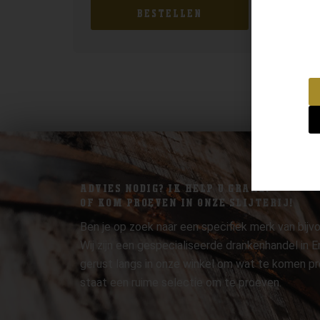
BESTELLEN
ADVIES NODIG? IK HELP U GRAAG.
OF KOM PROEVEN IN ONZE SLIJTERIJ!
Ben je op zoek naar een specifiek merk van bijvo
Wij zijn een gespecialiseerde drankenhandel in
gerust langs in onze winkel om wat te komen pr
staat een ruime selectie om te proeven.