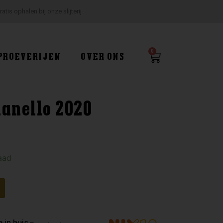
ratis ophalen bij onze slijterij
0
Winkelwagen
PROEVERIJEN
OVER ONS
nanello 2020
aad
 in huis