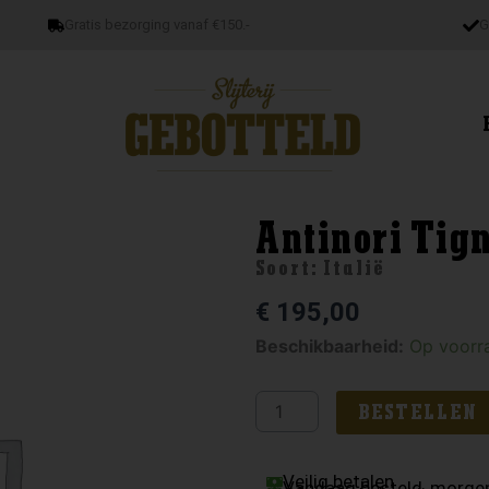
Gratis bezorging vanaf €150.-
G
Antinori Tig
Soort:
Italië
€
195,00
Antinori
Beschikbaarheid:
Op voorr
Tignanello
2020
BESTELLEN
aantal
Veilig betalen
Vandaag besteld, morgen