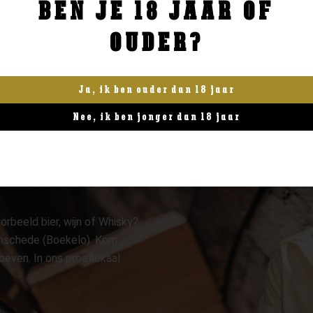
BEN JE 18 JAAR OF
BESTELLEN
BESTELLEN
OUDER?
Ja, ik ben ouder dan 18 jaar
Nee, ik ben jonger dan 18 jaar
orbeeld bier, wijn of Whisky?
 Enschede (Boekelo). Kom
oeven. In ons proeflokaal