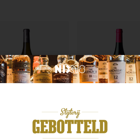
krijk
Frankrijk
maine Langlois Sancerre
Dom. Langlois Saumur
ateau de Thauvenay
Champginy
,99
€
17,99