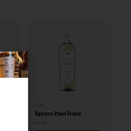
Italië
-
Epicuro Pinot Grigio
€
8,49