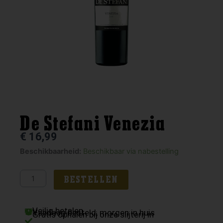
De Stefani Venezia
€
16,99
De
Beschikbaarheid:
Beschikbaar via nabestelling
Stefani
Venezia
BESTELLEN
aantal
Veilig betalen
Vandaag besteld, morgen in huis
Gratis ophalen bij onze slijterij in