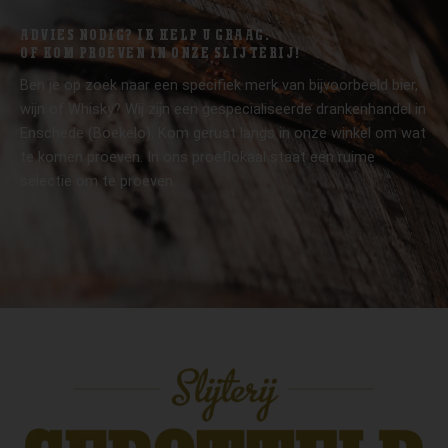
ADVIES NODIG? IK HELP U GRAAG.
OF KOM PROEVEN IN ONZE SLIJTERIJ!
Ben je op zoek naar een specifiek merk van bijvoorbeeld bier,
wijn of Whisky? Wij zijn een gespecialiseerde drankenhandel in
Enschede (Boekelo). Kom gerust langs in onze winkel om wat
te komen proeven. In ons proeflokaal staat een ruime
selectie om te proeven.