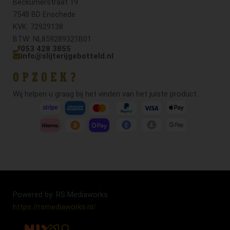
Beckumerstraat 19
7548 BD Enschede
KVK: 72929138
BTW: NL859289321B01
053 428 3855
info@slijterijgebotteld.nl
OPZOEK?
Wij helpen u graag bij het vinden van het juiste product.
Powered by: RS Mediaworks
https://rsmediaworks.nl/