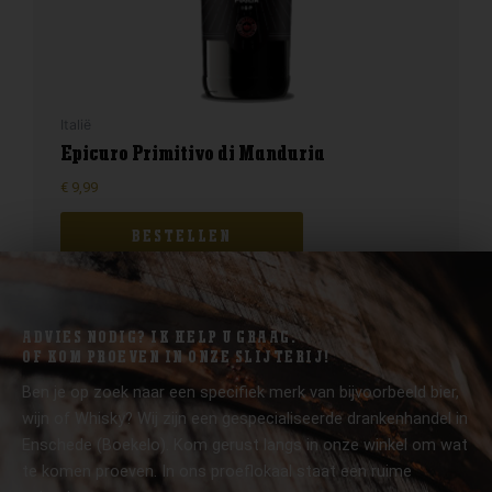
Italië
Epicuro Primitivo di Manduria
€
9,99
BESTELLEN
ADVIES NODIG? IK HELP U GRAAG.
OF KOM PROEVEN IN ONZE SLIJTERIJ!
Ben je op zoek naar een specifiek merk van bijvoorbeeld bier,
wijn of Whisky? Wij zijn een gespecialiseerde drankenhandel in
Enschede (Boekelo). Kom gerust langs in onze winkel om wat
te komen proeven. In ons proeflokaal staat een ruime