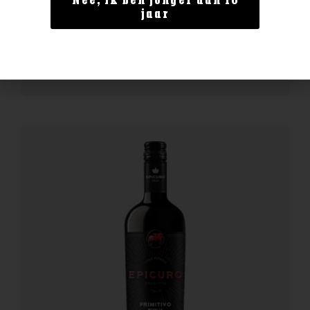
Nee, ik ben jonger dan 18
Bollinger Special Cuvee
jaar
€
62,99
BESTELLEN